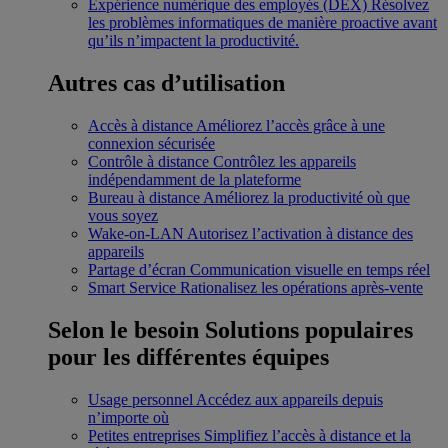
Expérience numérique des employés (DEX)
Résolvez
les problèmes informatiques de manière proactive avant
qu’ils n’impactent la productivité.
Autres cas d’utilisation
Accès à distance
Améliorez l’accès grâce à une
connexion sécurisée
Contrôle à distance
Contrôlez les appareils
indépendamment de la plateforme
Bureau à distance
Améliorez la productivité où que
vous soyez
Wake-on-LAN
Autorisez l’activation à distance des
appareils
Partage d’écran
Communication visuelle en temps réel
Smart Service
Rationalisez les opérations après-vente
Selon le besoin
Solutions populaires
pour les différentes équipes
Usage personnel
Accédez aux appareils depuis
n’importe où
Petites entreprises
Simplifiez l’accès à distance et la