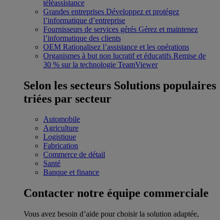
téléassistance
Grandes entreprises
Développez et protégez
l’informatique d’entreprise
Fournisseurs de services gérés
Gérez et maintenez
l’informatique des clients
OEM
Rationalisez l’assistance et les opérations
Organismes à but non lucratif et éducatifs
Remise de
30 % sur la technologie TeamViewer
Selon les secteurs
Solutions populaires
triées par secteur
Automobile
Agriculture
Logistique
Fabrication
Commerce de détail
Santé
Banque et finance
Contacter notre équipe commerciale
Vous avez besoin d’aide pour choisir la solution adaptée,