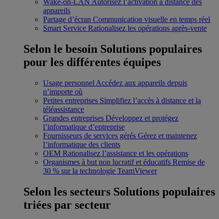
Wake-on-LAN
Autorisez l’activation à distance des
appareils
Partage d’écran
Communication visuelle en temps réel
Smart Service
Rationalisez les opérations après-vente
Selon le besoin
Solutions populaires
pour les différentes équipes
Usage personnel
Accédez aux appareils depuis
n’importe où
Petites entreprises
Simplifiez l’accès à distance et la
téléassistance
Grandes entreprises
Développez et protégez
l’informatique d’entreprise
Fournisseurs de services gérés
Gérez et maintenez
l’informatique des clients
OEM
Rationalisez l’assistance et les opérations
Organismes à but non lucratif et éducatifs
Remise de
30 % sur la technologie TeamViewer
Selon les secteurs
Solutions populaires
triées par secteur