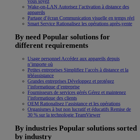
vous soyez
Wake-on-LAN
Autorisez l’activation à distance des
appareils
Partage d’écran
Communication visuelle en temps réel
Smart Service
Rationalisez les opérations après-vente
By need
Popular solutions for
different requirements
Usage personnel
Accédez aux appareils depuis
n’importe où
Petites entreprises
Simplifiez l’accès à distance et la
téléassistance
Grandes entreprises
Développez et protégez
l’informatique d’entreprise
Fournisseurs de services gérés
Gérez et maintenez
l’informatique des clients
OEM
Rationalisez l’assistance et les opérations
Organismes à but non lucratif et éducatifs
Remise de
30 % sur la technologie TeamViewer
By industries
Popular solutions sorted
by industry