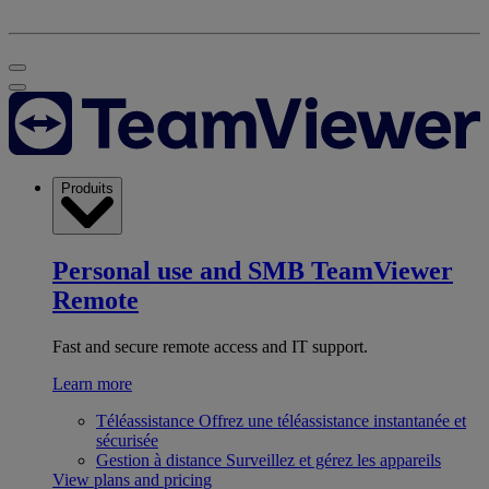
Produits
Personal use and SMB
TeamViewer
Remote
Fast and secure remote access and IT support.
Learn more
Téléassistance
Offrez une téléassistance instantanée et
sécurisée
Gestion à distance
Surveillez et gérez les appareils
View plans and pricing