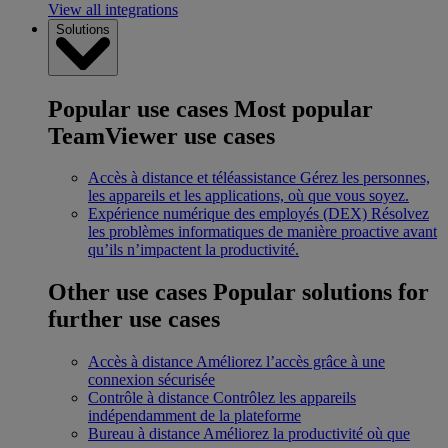
View all integrations
Solutions
Popular use cases
Most popular
TeamViewer use cases
Accès à distance et téléassistance
Gérez les personnes,
les appareils et les applications, où que vous soyez.
Expérience numérique des employés (DEX)
Résolvez
les problèmes informatiques de manière proactive avant
qu’ils n’impactent la productivité.
Other use cases
Popular solutions for
further use cases
Accès à distance
Améliorez l’accès grâce à une
connexion sécurisée
Contrôle à distance
Contrôlez les appareils
indépendamment de la plateforme
Bureau à distance
Améliorez la productivité où que