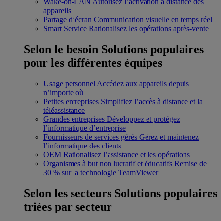
Wake-on-LAN
Autorisez l’activation à distance des
appareils
Partage d’écran
Communication visuelle en temps réel
Smart Service
Rationalisez les opérations après-vente
Selon le besoin
Solutions populaires
pour les différentes équipes
Usage personnel
Accédez aux appareils depuis
n’importe où
Petites entreprises
Simplifiez l’accès à distance et la
téléassistance
Grandes entreprises
Développez et protégez
l’informatique d’entreprise
Fournisseurs de services gérés
Gérez et maintenez
l’informatique des clients
OEM
Rationalisez l’assistance et les opérations
Organismes à but non lucratif et éducatifs
Remise de
30 % sur la technologie TeamViewer
Selon les secteurs
Solutions populaires
triées par secteur