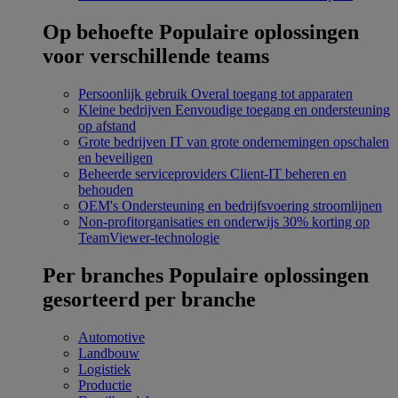
Op behoefte
Populaire oplossingen
voor verschillende teams
Persoonlijk gebruik
Overal toegang tot apparaten
Kleine bedrijven
Eenvoudige toegang en ondersteuning
op afstand
Grote bedrijven
IT van grote ondernemingen opschalen
en beveiligen
Beheerde serviceproviders
Client-IT beheren en
behouden
OEM's
Ondersteuning en bedrijfsvoering stroomlijnen
Non-profitorganisaties en onderwijs
30% korting op
TeamViewer-technologie
Per branches
Populaire oplossingen
gesorteerd per branche
Automotive
Landbouw
Logistiek
Productie