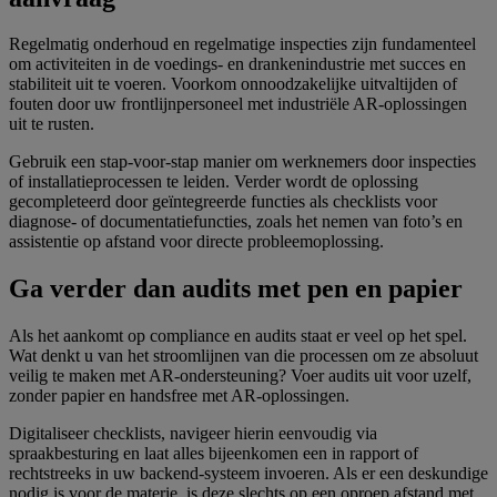
Regelmatig onderhoud en regelmatige inspecties zijn fundamenteel
om activiteiten in de voedings- en drankenindustrie met succes en
stabiliteit uit te voeren. Voorkom onnoodzakelijke uitvaltijden of
fouten door uw frontlijnpersoneel met industriële AR-oplossingen
uit te rusten.
Gebruik een stap-voor-stap manier om werknemers door inspecties
of installatieprocessen te leiden. Verder wordt de oplossing
gecompleteerd door geïntegreerde functies als checklists voor
diagnose- of documentatiefuncties, zoals het nemen van foto’s en
assistentie op afstand voor directe probleemoplossing.
Ga verder dan audits met pen en papier
Als het aankomt op compliance en audits staat er veel op het spel.
Wat denkt u van het stroomlijnen van die processen om ze absoluut
veilig te maken met AR-ondersteuning? Voer audits uit voor uzelf,
zonder papier en handsfree met AR-oplossingen.
Digitaliseer checklists, navigeer hierin eenvoudig via
spraakbesturing en laat alles bijeenkomen een in rapport of
rechtstreeks in uw backend-systeem invoeren. Als er een deskundige
nodig is voor de materie, is deze slechts op een oproep afstand met