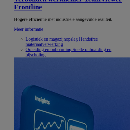
Frontline
Hogere efficiëntie met industriële aangevulde realiteit.
Meer informatie
Logistiek en magazijnopslag
Handsfree
materiaalverwerking
Opleiding en onboarding
Snelle onboarding en
bijscholing