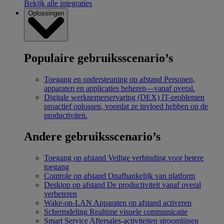
Bekijk alle integraties
Oplossingen
Populaire gebruiksscenario’s
Toegang en ondersteuning op afstand
Personen,
apparaten en applicaties beheren—vanaf overal.
Digitale werknemerservaring (DEX)
IT-problemen
proactief oplossen, voordat ze invloed hebben op de
productiviteit.
Andere gebruiksscenario’s
Toegang op afstand
Veilige verbinding voor betere
toegang
Controle op afstand
Onafhankelijk van platform
Desktop op afstand
De productiviteit vanaf overal
verbeteren
Wake-on-LAN
Apparaten op afstand activeren
Schermdeling
Realtime visuele communicatie
Smart Service
Aftersales-activiteiten stroomlijnen