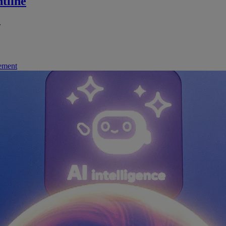
tline
.
nement