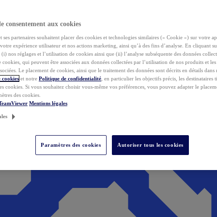
de consentement aux cookies
ses partenaires souhaitent placer des cookies et technologies similaires (« Cookie ») sur votre ap
votre expérience utilisateur et nos actions marketing, ainsi qu’à des fins d’analyse. En cliquant s
(i) nos réglages et l’utilisation de cookies ainsi que (ii) l’analyse subséquente des données collect
de cookies, qui peuvent être associées aux données collectées par l’utilisation de nos produits et le
sociées. Le placement de cookies, ainsi que le traitement des données sont décrits en détails dans
 cookies
et notre
Politique de confidentialité
, en particulier les objectifs précis, les destinataires t
es cookies. Si vous souhaitez choisir vous-même vos préférences, vous pouvez adapter le placem
mètres des cookies.
 TeamViewer
Mentions légales
ales
Paramètres des cookies
Autoriser tous les cookies