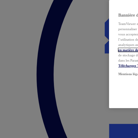
Bannière 
TeamViewer et 
personnaliser 
vous acceptez 
l’utilisation 
analytiques as
en matière de
de stockage d
dans les Para
Téléchargez
Mentions lég