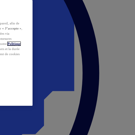
pareil, afin de
ur
« J’accepte »
,
ées via
s mesures
 notre
Politique
iers et la durée
ent de cookies