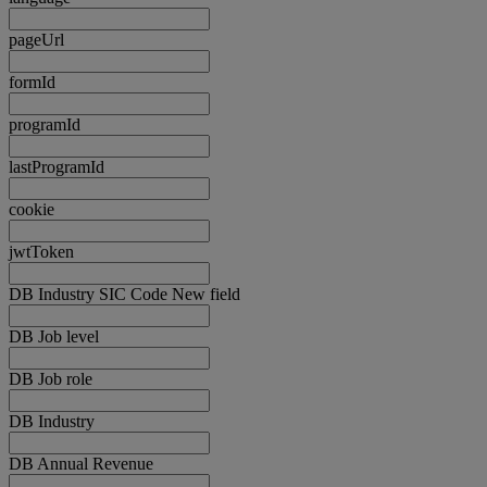
pageUrl
formId
programId
lastProgramId
cookie
jwtToken
DB Industry SIC Code New field
DB Job level
DB Job role
DB Industry
DB Annual Revenue