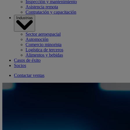
Inspección y mantenimiento
Asistencia remota
Contratación y capacitación
Industrias
Sector aeroespacial
Automoción
Comercio minorista
Logística de terceros
Alimentos y bebidas
Casos de éxito
Socios
Contactar ventas