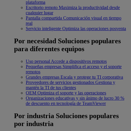
plataforma
Escritorio remoto
Maximiza la productividad desde
cualquier lugar
Pantalla compartida
Comunicación visual en tiempo
real
Servicio inteligente
Optimiza las operaciones posventa
Por necesidad
Soluciones populares
para diferentes equipos
Uso personal
Accede a dispositivos remotos
Pequeñas empresas
Simplifica el acceso y el soporte
remotos
Grandes empresas
Escala y protege tu TI corporativa
Proveedores de servicios gestionados
Gestiona y
mantén la TI de tus clientes
OEM
Optimiza el soporte y las operaciones
Organizaciones educativas y sin ánimo de lucro
30 %
de descuento en tecnología de TeamViewer
Por industria
Soluciones populares
por industria