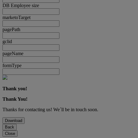
DB Employee size
marketoTarget
pagePath
gclid
pageName
formType
Thank you!
Thank You!
Thanks for contacting us! We´ll be in touch soon.
Download
Back
Close