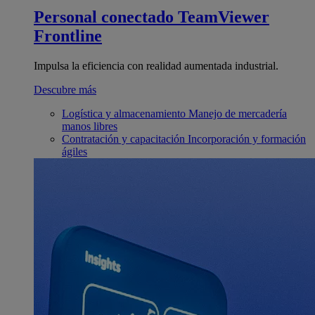
Personal conectado
TeamViewer
Frontline
Impulsa la eficiencia con realidad aumentada industrial.
Descubre más
Logística y almacenamiento
Manejo de mercadería
manos libres
Contratación y capacitación
Incorporación y formación
ágiles