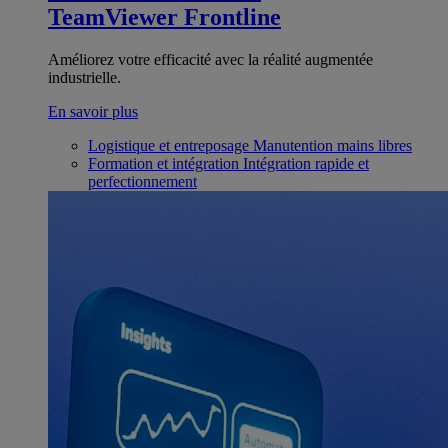
TeamViewer Frontline
Améliorez votre efficacité avec la réalité augmentée
industrielle.
En savoir plus
Logistique et entreposage
Manutention mains libres
Formation et intégration
Intégration rapide et
perfectionnement