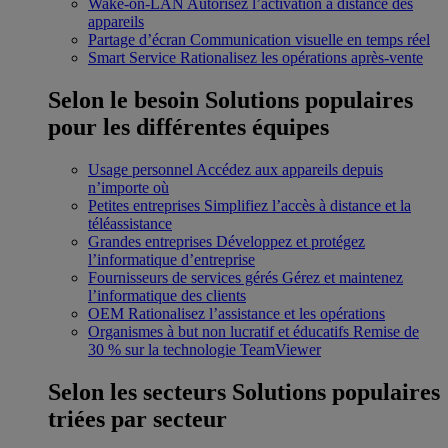
Wake-on-LAN
Autorisez l’activation à distance des
appareils
Partage d’écran
Communication visuelle en temps réel
Smart Service
Rationalisez les opérations après-vente
Selon le besoin
Solutions populaires
pour les différentes équipes
Usage personnel
Accédez aux appareils depuis
n’importe où
Petites entreprises
Simplifiez l’accès à distance et la
téléassistance
Grandes entreprises
Développez et protégez
l’informatique d’entreprise
Fournisseurs de services gérés
Gérez et maintenez
l’informatique des clients
OEM
Rationalisez l’assistance et les opérations
Organismes à but non lucratif et éducatifs
Remise de
30 % sur la technologie TeamViewer
Selon les secteurs
Solutions populaires
triées par secteur