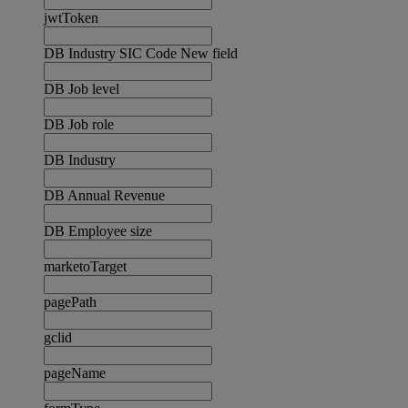
jwtToken
DB Industry SIC Code New field
DB Job level
DB Job role
DB Industry
DB Annual Revenue
DB Employee size
marketoTarget
pagePath
gclid
pageName