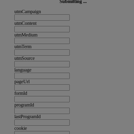
Submitting ...
utmCampaign
utmContent
utmMedium
utmTerm
utmSource
language
pageUrl
formId
programId
lastProgramId
cookie