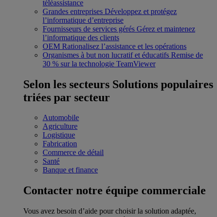
téléassistance
Grandes entreprises
Développez et protégez
l’informatique d’entreprise
Fournisseurs de services gérés
Gérez et maintenez
l’informatique des clients
OEM
Rationalisez l’assistance et les opérations
Organismes à but non lucratif et éducatifs
Remise de
30 % sur la technologie TeamViewer
Selon les secteurs
Solutions populaires
triées par secteur
Automobile
Agriculture
Logistique
Fabrication
Commerce de détail
Santé
Banque et finance
Contacter notre équipe commerciale
Vous avez besoin d’aide pour choisir la solution adaptée,