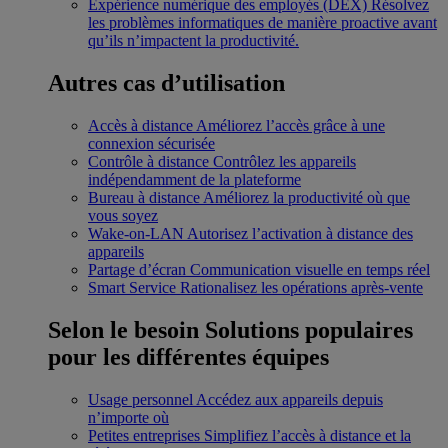
Expérience numérique des employés (DEX)
Résolvez
les problèmes informatiques de manière proactive avant
qu’ils n’impactent la productivité.
Autres cas d’utilisation
Accès à distance
Améliorez l’accès grâce à une
connexion sécurisée
Contrôle à distance
Contrôlez les appareils
indépendamment de la plateforme
Bureau à distance
Améliorez la productivité où que
vous soyez
Wake-on-LAN
Autorisez l’activation à distance des
appareils
Partage d’écran
Communication visuelle en temps réel
Smart Service
Rationalisez les opérations après-vente
Selon le besoin
Solutions populaires
pour les différentes équipes
Usage personnel
Accédez aux appareils depuis
n’importe où
Petites entreprises
Simplifiez l’accès à distance et la