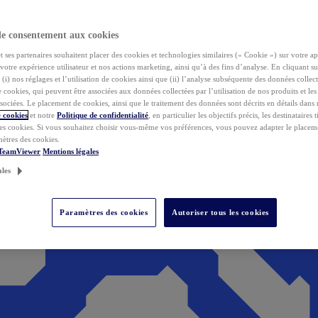
de consentement aux cookies
ses partenaires souhaitent placer des cookies et technologies similaires (« Cookie ») sur votre ap
votre expérience utilisateur et nos actions marketing, ainsi qu’à des fins d’analyse. En cliquant s
(i) nos réglages et l’utilisation de cookies ainsi que (ii) l’analyse subséquente des données collect
de cookies, qui peuvent être associées aux données collectées par l’utilisation de nos produits et le
sociées. Le placement de cookies, ainsi que le traitement des données sont décrits en détails dans
 cookies
et notre
Politique de confidentialité
, en particulier les objectifs précis, les destinataires t
es cookies. Si vous souhaitez choisir vous-même vos préférences, vous pouvez adapter le placem
mètres des cookies.
 TeamViewer
Mentions légales
ales
Paramètres des cookies
Autoriser tous les cookies