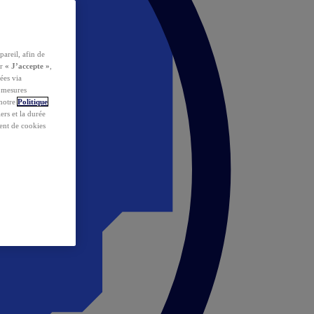
pareil, afin de
ur
« J’accepte »
,
ées via
s mesures
 notre
Politique
iers et la durée
ent de cookies