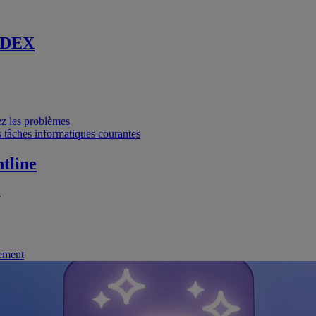
 DEX
vez les problèmes
 tâches informatiques courantes
tline
.
nement