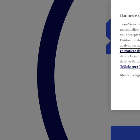
Bannière 
TeamViewer et 
personnaliser 
vous acceptez 
l’utilisation 
analytiques as
en matière de
de stockage d
dans les Para
Téléchargez
Mentions lég