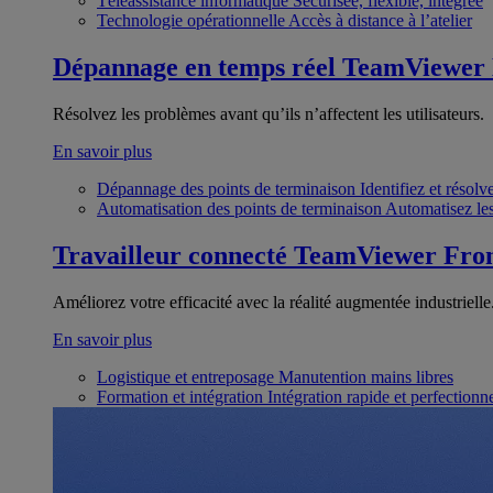
Téléassistance informatique
Sécurisée, flexible, intégrée
Technologie opérationnelle
Accès à distance à l’atelier
Dépannage en temps réel
TeamViewer
Résolvez les problèmes avant qu’ils n’affectent les utilisateurs.
En savoir plus
Dépannage des points de terminaison
Identifiez et résol
Automatisation des points de terminaison
Automatisez les
Travailleur connecté
TeamViewer Fron
Améliorez votre efficacité avec la réalité augmentée industrielle
En savoir plus
Logistique et entreposage
Manutention mains libres
Formation et intégration
Intégration rapide et perfection