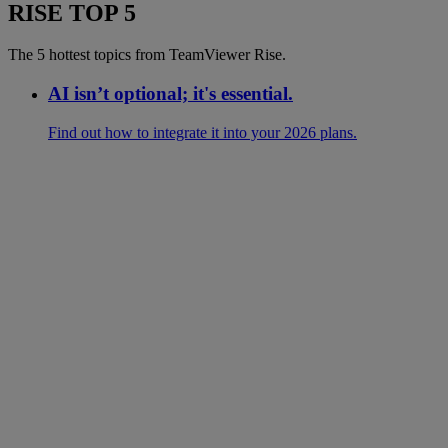
RISE TOP 5
The 5 hottest topics from TeamViewer Rise.
AI isn’t optional; it's essential.
Find out how to integrate it into your 2026 plans.