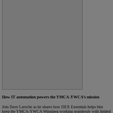
How IT automation powers the YMCA-YWCA’s mission
Join Dave Laroche as he shares how DEX Essentials helps him
keep the YMCA-YWCA Winnipeg working seamlessly with limited