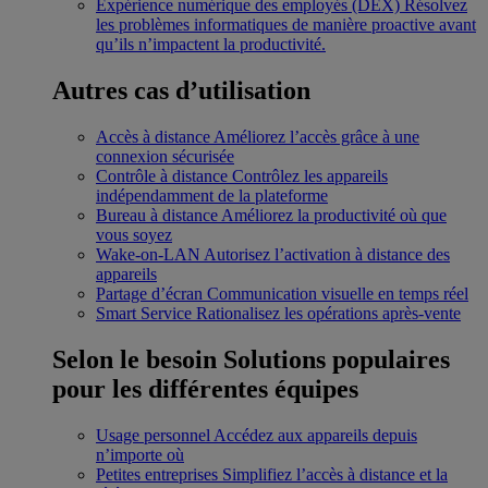
Expérience numérique des employés (DEX)
Résolvez
les problèmes informatiques de manière proactive avant
qu’ils n’impactent la productivité.
Autres cas d’utilisation
Accès à distance
Améliorez l’accès grâce à une
connexion sécurisée
Contrôle à distance
Contrôlez les appareils
indépendamment de la plateforme
Bureau à distance
Améliorez la productivité où que
vous soyez
Wake-on-LAN
Autorisez l’activation à distance des
appareils
Partage d’écran
Communication visuelle en temps réel
Smart Service
Rationalisez les opérations après-vente
Selon le besoin
Solutions populaires
pour les différentes équipes
Usage personnel
Accédez aux appareils depuis
n’importe où
Petites entreprises
Simplifiez l’accès à distance et la