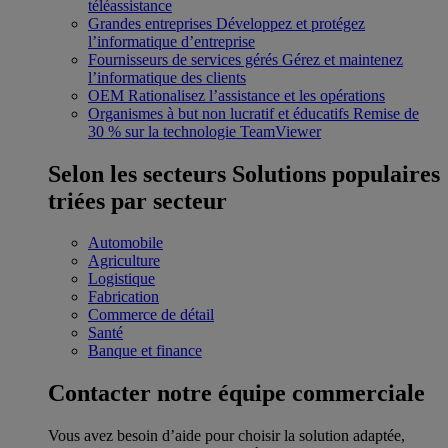
téléassistance
Grandes entreprises
Développez et protégez
l’informatique d’entreprise
Fournisseurs de services gérés
Gérez et maintenez
l’informatique des clients
OEM
Rationalisez l’assistance et les opérations
Organismes à but non lucratif et éducatifs
Remise de
30 % sur la technologie TeamViewer
Selon les secteurs
Solutions populaires
triées par secteur
Automobile
Agriculture
Logistique
Fabrication
Commerce de détail
Santé
Banque et finance
Contacter notre équipe commerciale
Vous avez besoin d’aide pour choisir la solution adaptée,