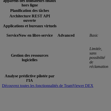
appareils des utilisateurs finaux
hors ligne
Planification des tâches
Architecture REST API
ouverte
Applications et bureaux virtuels
ServiceNow en libre-service
Advanced
Basic
Limitée,
sans
Gestion des ressources
possibilité
logicielles
de
réclamation
Analyse prédictive pilotée par
l’IA
Découvrez toutes les fonctionnalités de TeamViewer DEX