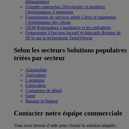
téléassistance
Grandes entreprises
Développez et protégez
l’informatique d’entreprise
Fournisseurs de services gérés
Gérez et maintenez
l’informatique des clients
OEM
Rationalisez l’assistance et les opérations
Organismes à but non lucratif et éducatifs
Remise de
30 % sur la technologie TeamViewer
Selon les secteurs
Solutions populaires
triées par secteur
Automobile
Agriculture
Logistique
Fabrication
Commerce de détail
Santé
Banque et finance
Contacter notre équipe commerciale
Vous avez besoin d’aide pour choisir la solution adaptée,