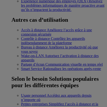
Expérience numérique des employés (DEX)
Résolvez
les problèmes informatiques de manière proactive avant
qu’ils n’impactent la productivité.
Autres cas d’utilisation
Accès à distance
Améliorez l’accès grâce à une
connexion sécurisée
Contrôle à distance
Contrôlez les appareils
indépendamment de la plateforme
Bureau à distance
Améliorez la productivité où que
vous soyez
Wake-on-LAN
Autorisez l’activation à distance des
appareils
Partage d’écran
Communication visuelle en temps réel
Smart Service
Rationalisez les opérations après-vente
Selon le besoin
Solutions populaires
pour les différentes équipes
Usage personnel
Accédez aux appareils depuis
n’importe où
Petites entreprises
Simplifiez l’accès à distance et la