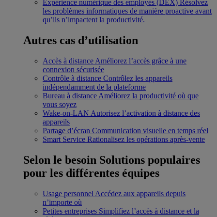
Expérience numérique des employés (DEX)
Résolvez
les problèmes informatiques de manière proactive avant
qu’ils n’impactent la productivité.
Autres cas d’utilisation
Accès à distance
Améliorez l’accès grâce à une
connexion sécurisée
Contrôle à distance
Contrôlez les appareils
indépendamment de la plateforme
Bureau à distance
Améliorez la productivité où que
vous soyez
Wake-on-LAN
Autorisez l’activation à distance des
appareils
Partage d’écran
Communication visuelle en temps réel
Smart Service
Rationalisez les opérations après-vente
Selon le besoin
Solutions populaires
pour les différentes équipes
Usage personnel
Accédez aux appareils depuis
n’importe où
Petites entreprises
Simplifiez l’accès à distance et la