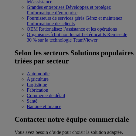
téléassistance
Grandes entreprises
Développez et protégez
l’informatique d’entreprise
Fournisseurs de services gérés
Gérez et maintenez
l’informatique des clients
OEM
Rationalisez l’assistance et les opérations
Organismes à but non lucratif et éducatifs
Remise de
30 % sur la technologie TeamViewer
Selon les secteurs
Solutions populaires
triées par secteur
Automobile
Agriculture
Logistique
Fabrication
Commerce de détail
Santé
Banque et finance
Contacter notre équipe commerciale
Vous avez besoin d’aide pour choisir la solution adaptée,