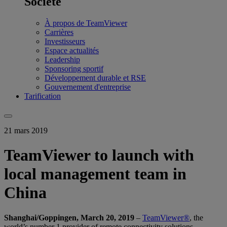
Société
À propos de TeamViewer
Carrières
Investisseurs
Espace actualités
Leadership
Sponsoring sportif
Développement durable et RSE
Gouvernement d'entreprise
Tarification
21 mars 2019
TeamViewer to launch with
local management team in
China
Shanghai/Goppingen, March 20, 2019
–
TeamViewer®
, the
world’s number 1 provider of remote connectivity solutions