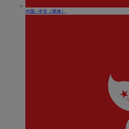
中国 - 中⽂（简体）