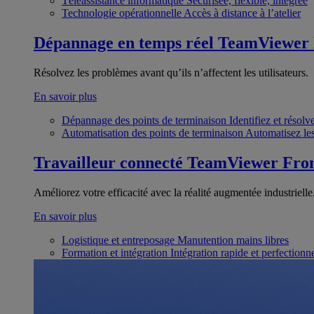
Téléassistance informatique
Sécurisée, flexible, intégrée
Technologie opérationnelle
Accès à distance à l’atelier
Dépannage en temps réel
TeamViewer
Résolvez les problèmes avant qu’ils n’affectent les utilisateurs.
En savoir plus
Dépannage des points de terminaison
Identifiez et résol
Automatisation des points de terminaison
Automatisez les
Travailleur connecté
TeamViewer Fron
Améliorez votre efficacité avec la réalité augmentée industrielle
En savoir plus
Logistique et entreposage
Manutention mains libres
Formation et intégration
Intégration rapide et perfection