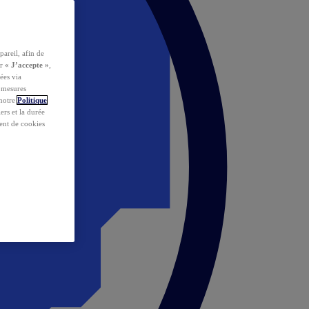
pareil, afin de
ur
« J’accepte »
,
ées via
s mesures
 notre
Politique
iers et la durée
ent de cookies