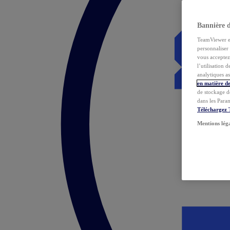
Bannière 
TeamViewer et 
personnaliser 
vous acceptez 
l’utilisation 
analytiques as
en matière de
de stockage d
dans les Para
Téléchargez
Mentions lég