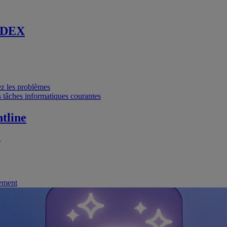
 DEX
vez les problèmes
 tâches informatiques courantes
tline
.
nement