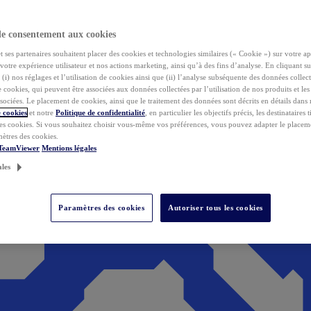
de consentement aux cookies
ses partenaires souhaitent placer des cookies et technologies similaires (« Cookie ») sur votre ap
votre expérience utilisateur et nos actions marketing, ainsi qu’à des fins d’analyse. En cliquant s
(i) nos réglages et l’utilisation de cookies ainsi que (ii) l’analyse subséquente des données collect
de cookies, qui peuvent être associées aux données collectées par l’utilisation de nos produits et le
sociées. Le placement de cookies, ainsi que le traitement des données sont décrits en détails dans
 cookies
et notre
Politique de confidentialité
, en particulier les objectifs précis, les destinataires t
es cookies. Si vous souhaitez choisir vous-même vos préférences, vous pouvez adapter le placem
mètres des cookies.
 TeamViewer
Mentions légales
ales
Paramètres des cookies
Autoriser tous les cookies