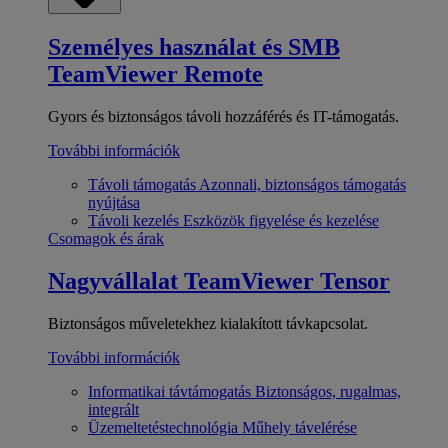
Személyes használat és SMB
TeamViewer Remote
Gyors és biztonságos távoli hozzáférés és IT-támogatás.
További információk
Távoli támogatás
Azonnali, biztonságos támogatás
nyújtása
Távoli kezelés
Eszközök figyelése és kezelése
Csomagok és árak
Nagyvállalat
TeamViewer Tensor
Biztonságos műveletekhez kialakított távkapcsolat.
További információk
Informatikai távtámogatás
Biztonságos, rugalmas,
integrált
Üzemeltetéstechnológia
Műhely távelérése