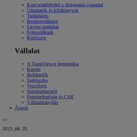
Kapcsolatfelvétel a támogatási csapattal
Útmutatók és kézikönyvek
Tudásbázis
Rendszerállapot
Egyéni modulok
Fejlesztőknek
Közösség
Vállalat
A TeamViewer bemutatása
Karrier
Befektetők
Sajtószoba
Vezetőség
Sportpartnerség
Fenntarthatóság és CSR
Vállalatirányítás
Árazás
2023. júl. 20.