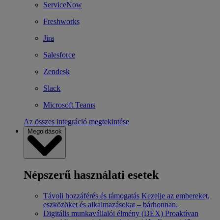
ServiceNow
Freshworks
Jira
Salesforce
Zendesk
Slack
Microsoft Teams
Az összes integráció megtekintése
Megoldások
Népszerű használati esetek
Távoli hozzáférés és támogatás
Kezelje az embereket,
eszközöket és alkalmazásokat – bárhonnan.
Digitális munkavállalói élmény (DEX)
Proaktívan