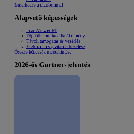
Ismerkedés a platformmal
Alapvető képességek
TeamViewer MI
Digitális munkavállalói élmény
Távoli támogatás és vezérlés
Eszközök és javítások kezelése
Összes képesség megtekintése
2026-ös Gartner-jelentés