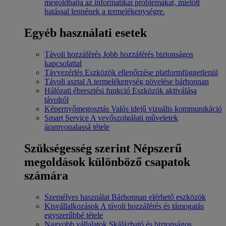
megoldhatja az informatikai problémákat, mielőtt
hatással lennének a termelékenységre.
Egyéb használati esetek
Távoli hozzáférés
Jobb hozzáférés biztonságos
kapcsolattal
Távvezérlés
Eszközök ellenőrzése platformfüggetlenül
Távoli asztal
A termelékenység növelése bárhonnan
Hálózati ébresztési funkció
Eszközök aktiválása
távolról
Képernyőmegosztás
Valós idejű vizuális kommunikáció
Smart Service
A vevőszolgálati műveletek
áramvonalassá tétele
Szükségesség szerint
Népszerű
megoldások különböző csapatok
számára
Személyes használat
Bárhonnan elérhető eszközök
Kisvállalkozások
A távoli hozzáférés és támogatás
egyszerűbbé tétele
Nagyobb vállalatok
Skálázható és biztonságos