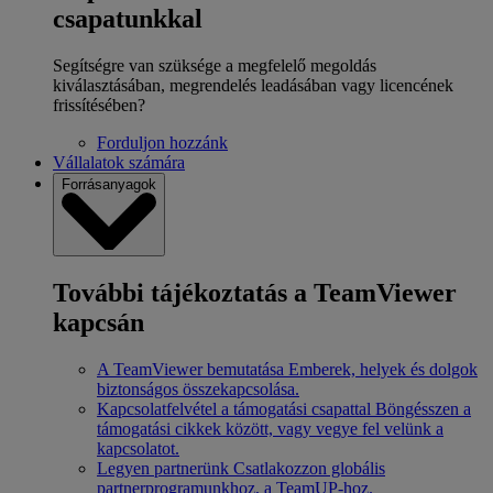
csapatunkkal
Segítségre van szüksége a megfelelő megoldás
kiválasztásában, megrendelés leadásában vagy licencének
frissítésében?
Forduljon hozzánk
Vállalatok számára
Forrásanyagok
További tájékoztatás a TeamViewer
kapcsán
A TeamViewer bemutatása
Emberek, helyek és dolgok
biztonságos összekapcsolása.
Kapcsolatfelvétel a támogatási csapattal
Böngésszen a
támogatási cikkek között, vagy vegye fel velünk a
kapcsolatot.
Legyen partnerünk
Csatlakozzon globális
partnerprogramunkhoz, a TeamUP-hoz.