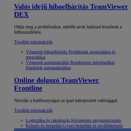
Valós idejű hibaelhárítás
TeamViewer
DEX
Oldja meg a problémákat, mielőtt azok hatással lennének a
felhasználókra.
További információk
Végponti hibaelhárítás
Problémák azonosítása és
megoldása
Végponti automatizálás
Rendszeres informatikai
feladatok automatizálása
Online dolgozó
TeamViewer
Frontline
Növelje a hatékonyságot az ipari kiterjesztett valósággal.
További információk
Logisztika és raktározás
Kézmentes anyagmozgatás
Képzés és betanítás
Gyors betanítás és továbbképzés