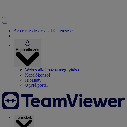
Az értékesítési csapat felkeresése
Bejelentkezés
Webes alkalmazás megnyitása
Kezelőkonzol
Hibajegy
Ügyfélportál
Termékek