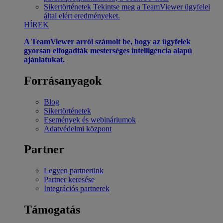
Sikertörténetek
Tekintse meg a TeamViewer ügyfelei
által elért eredményeket.
HÍREK
A TeamViewer arról számolt be, hogy az ügyfelek
gyorsan elfogadták mesterséges intelligencia alapú
ajánlatukat.
Forrásanyagok
Blog
Sikertörténetek
Események és webináriumok
Adatvédelmi központ
Partner
Legyen partnerünk
Partner keresése
Integrációs partnerek
Támogatás