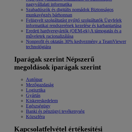
nagyvállalati informatika
Szabadúszók és digitális nomádok
Biztonságos
munkavégzés bárhonnan
Felügyelt szolgáltatást nyújtó szolgáltatók
Ügyfelek
informatikai rendszerének kezelése és karbantartása
Eredeti hardvergyártók (OEM-ek)
A támogatás és a
műveletek racionalizálása
Nonprofit és oktatás
30% kedvezmény a TeamViewer
technológiára
Iparágak szerint
Népszerű
megoldások iparágak szerint
Autóipar
Mezőgazdaság
Logisztika
Gyártás
Kiskereskedelem
Egészségügy
Banki és pénzügyi tevékenység
Közszféra
Kapcsolatfelvétel értékesítési