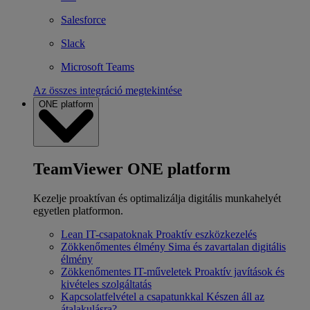
Salesforce
Slack
Microsoft Teams
Az összes integráció megtekintése
ONE platform
TeamViewer ONE platform
Kezelje proaktívan és optimalizálja digitális munkahelyét
egyetlen platformon.
Lean IT-csapatoknak
Proaktív eszközkezelés
Zökkenőmentes élmény
Sima és zavartalan digitális
élmény
Zökkenőmentes IT-műveletek
Proaktív javítások és
kivételes szolgáltatás
Kapcsolatfelvétel a csapatunkkal
Készen áll az
átalakulásra?