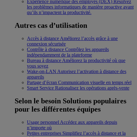
Expérience numérique des employés (DEX)
Résolvez
les problèmes informatiques de manière proactive avant
qu’ils n’impactent la productivité.
Autres cas d’utilisation
Accès à distance
Améliorez l’accès grâce à une
connexion sécurisée
Contrôle à distance
Contrôlez les appareils
indépendamment de la plateforme
Bureau à distance
Améliorez la productivité où que
vous soyez
Wake-on-LAN
Autorisez l’activation à distance des
appareils
Partage d’écran
Communication visuelle en temps réel
Smart Service
Rationalisez les opérations après-vente
Selon le besoin
Solutions populaires
pour les différentes équipes
Usage personnel
Accédez aux appareils depuis
n’importe où
Petites entreprises
Simplifiez l’accès à distance et la