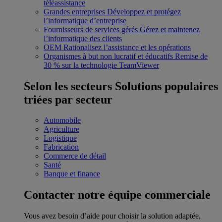
téléassistance
Grandes entreprises
Développez et protégez
l’informatique d’entreprise
Fournisseurs de services gérés
Gérez et maintenez
l’informatique des clients
OEM
Rationalisez l’assistance et les opérations
Organismes à but non lucratif et éducatifs
Remise de
30 % sur la technologie TeamViewer
Selon les secteurs
Solutions populaires
triées par secteur
Automobile
Agriculture
Logistique
Fabrication
Commerce de détail
Santé
Banque et finance
Contacter notre équipe commerciale
Vous avez besoin d’aide pour choisir la solution adaptée,