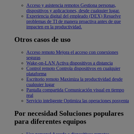
Acceso y asistencia remotos
Gestiona personas,
dispositivos y aplicaciones, desde cualquier lugar.
Experiencia digital del empleado (DEX)
Resuelve
problemas de TI de manera proactiva antes de que
impacten en la productividad.
Otros casos de uso
Acceso remoto
Mejora el acceso con conexiones
seguras
Wake-on-LAN
Activa dispositivos a distancia
Control remoto
Controla dispositivos en cualquier
plataforma
Escritorio remoto
Maximiza la productividad desde
cualquier lugar
Pantalla compartida
Comunicación visual en tiempo
real
Servicio inteligente
Optimiza las operaciones posventa
Por necesidad
Soluciones populares
para diferentes equipos