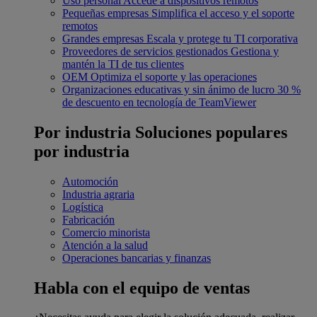
Uso personal
Accede a dispositivos remotos
Pequeñas empresas
Simplifica el acceso y el soporte
remotos
Grandes empresas
Escala y protege tu TI corporativa
Proveedores de servicios gestionados
Gestiona y
mantén la TI de tus clientes
OEM
Optimiza el soporte y las operaciones
Organizaciones educativas y sin ánimo de lucro
30 %
de descuento en tecnología de TeamViewer
Por industria
Soluciones populares
por industria
Automoción
Industria agraria
Logística
Fabricación
Comercio minorista
Atención a la salud
Operaciones bancarias y finanzas
Habla con el equipo de ventas