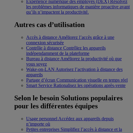
Expérience numérique des employés (DEX)
Résolvez
les problèmes informatiques de manière proactive avant
qu’ils n’impactent la productivité.
Autres cas d’utilisation
Accès à distance
Améliorez l’accès grâce à une
connexion sécurisée
Contrôle à distance
Contrôlez les appareils
indépendamment de la plateforme
Bureau à distance
Améliorez la productivité où que
vous soyez
Wake-on-LAN
Autorisez l’activation à distance des
appareils
Partage d’écran
Communication visuelle en temps réel
Smart Service
Rationalisez les opérations après-vente
Selon le besoin
Solutions populaires
pour les différentes équipes
Usage personnel
Accédez aux appareils depuis
n’importe où
Petites entreprises
Simplifiez l’accès à distance et la