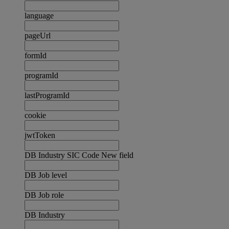
language
pageUrl
formId
programId
lastProgramId
cookie
jwtToken
DB Industry SIC Code New field
DB Job level
DB Job role
DB Industry