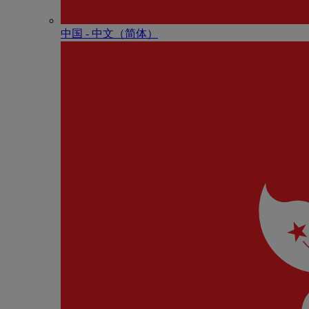
中国 - 中⽂（简体）