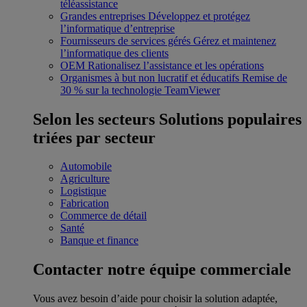
téléassistance
Grandes entreprises
Développez et protégez
l’informatique d’entreprise
Fournisseurs de services gérés
Gérez et maintenez
l’informatique des clients
OEM
Rationalisez l’assistance et les opérations
Organismes à but non lucratif et éducatifs
Remise de
30 % sur la technologie TeamViewer
Selon les secteurs
Solutions populaires
triées par secteur
Automobile
Agriculture
Logistique
Fabrication
Commerce de détail
Santé
Banque et finance
Contacter notre équipe commerciale
Vous avez besoin d’aide pour choisir la solution adaptée,