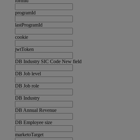
formId
programId
lastProgramId
cookie
jwtToken
DB Industry SIC Code New field
DB Job level
DB Job role
DB Industry
DB Annual Revenue
DB Employee size
marketoTarget