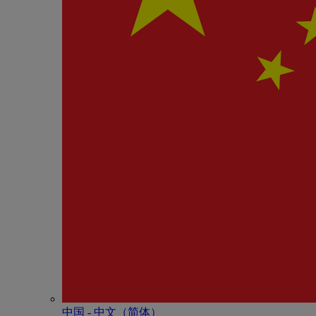
中国 - 中⽂（简体）