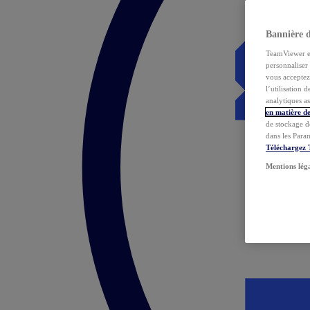
Bannière 
TeamViewer et 
personnaliser 
vous acceptez 
l’utilisation 
analytiques as
en matière de
de stockage d
dans les Para
Téléchargez
Mentions lég