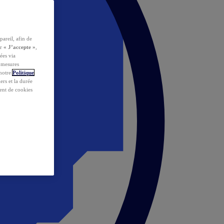
pareil, afin de
ur
« J’accepte »
,
ées via
s mesures
 notre
Politique
iers et la durée
ent de cookies