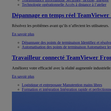
Téléassistance informatique
Sécurisée, flexible, intégrée
Technologie opérationnelle
Accès à distance à l’atelier
Dépannage en temps réel
TeamViewer
Résolvez les problèmes avant qu’ils n’affectent les utilisateurs.
En savoir plus
Dépannage des points de terminaison
Identifiez et résol
Automatisation des points de terminaison
Automatisez les
Travailleur connecté
TeamViewer Fron
Améliorez votre efficacité avec la réalité augmentée industrielle
En savoir plus
Logistique et entreposage
Manutention mains libres
Formation et intégration
Intégration rapide et perfection