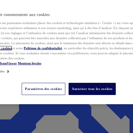
de consentement aux cookies
ses partenaires souhaitent placer des cookies et technologies similaires (« Cookie ») sur votre ap
votre expérience utilisateur et nos actions marketing, ainsi qu’à des fins d’analyse. En cliquant s
(i) nos réglages et l’utilisation de cookies ainsi que (ii) l’analyse subséquente des données collect
de cookies, qui peuvent être associées aux données collectées par l’utilisation de nos produits et le
sociées. Le placement de cookies, ainsi que le traitement des données sont décrits en détails dans
 cookies
et notre
Politique de confidentialité
, en particulier les objectifs précis, les destinataires t
es cookies. Si vous souhaitez choisir vous-même vos préférences, vous pouvez adapter le placem
mètres des cookies.
 TeamViewer
Mentions légales
ales
Paramètres des cookies
Autoriser tous les cookies