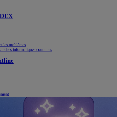
 DEX
vez les problèmes
 tâches informatiques courantes
tline
.
nement