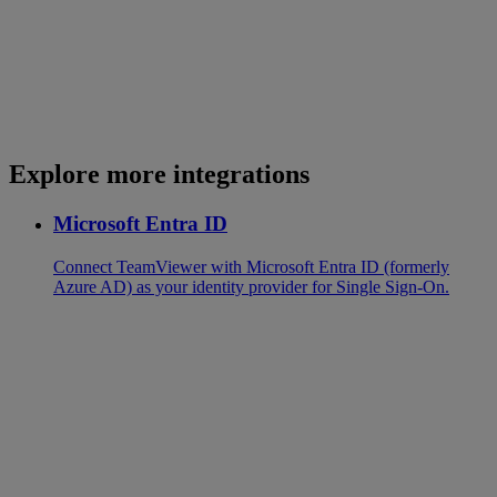
Explore more integrations
Microsoft Entra ID
Connect TeamViewer with Microsoft Entra ID (formerly
Azure AD) as your identity provider for Single Sign-On.