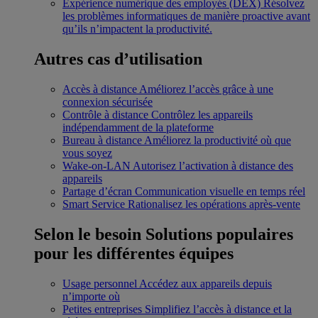
Expérience numérique des employés (DEX)
Résolvez
les problèmes informatiques de manière proactive avant
qu’ils n’impactent la productivité.
Autres cas d’utilisation
Accès à distance
Améliorez l’accès grâce à une
connexion sécurisée
Contrôle à distance
Contrôlez les appareils
indépendamment de la plateforme
Bureau à distance
Améliorez la productivité où que
vous soyez
Wake-on-LAN
Autorisez l’activation à distance des
appareils
Partage d’écran
Communication visuelle en temps réel
Smart Service
Rationalisez les opérations après-vente
Selon le besoin
Solutions populaires
pour les différentes équipes
Usage personnel
Accédez aux appareils depuis
n’importe où
Petites entreprises
Simplifiez l’accès à distance et la