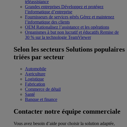
téléassistance
Grandes entreprises
Développez et protégez
l’informatique d’entreprise
Fournisseurs de services gérés
Gérez et maintenez
l’informatique des clients
OEM
Rationalisez l’assistance et les opérations
Organismes à but non lucratif et éducatifs
Remise de
30 % sur la technologie TeamViewer
Selon les secteurs
Solutions populaires
triées par secteur
Automobile
Agriculture
Logistique
Fabrication
Commerce de détail
Santé
Banque et finance
Contacter notre équipe commerciale
Vous avez besoin d’aide pour choisir la solution adaptée,