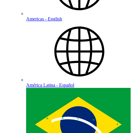
Americas - English
América Latina - Español