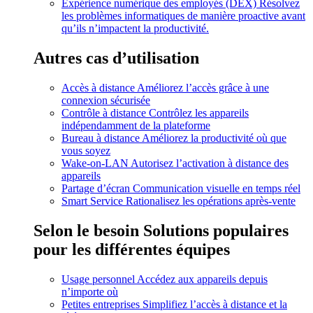
Expérience numérique des employés (DEX)
Résolvez
les problèmes informatiques de manière proactive avant
qu’ils n’impactent la productivité.
Autres cas d’utilisation
Accès à distance
Améliorez l’accès grâce à une
connexion sécurisée
Contrôle à distance
Contrôlez les appareils
indépendamment de la plateforme
Bureau à distance
Améliorez la productivité où que
vous soyez
Wake-on-LAN
Autorisez l’activation à distance des
appareils
Partage d’écran
Communication visuelle en temps réel
Smart Service
Rationalisez les opérations après-vente
Selon le besoin
Solutions populaires
pour les différentes équipes
Usage personnel
Accédez aux appareils depuis
n’importe où
Petites entreprises
Simplifiez l’accès à distance et la