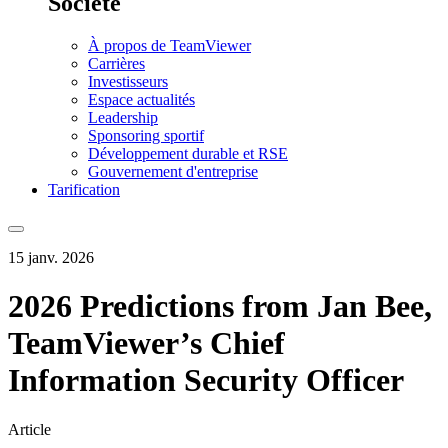
Société
À propos de TeamViewer
Carrières
Investisseurs
Espace actualités
Leadership
Sponsoring sportif
Développement durable et RSE
Gouvernement d'entreprise
Tarification
15 janv. 2026
2026 Predictions from Jan Bee,
TeamViewer’s Chief
Information Security Officer
Article