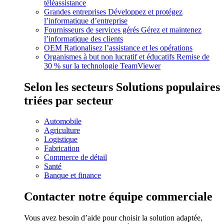
téléassistance
Grandes entreprises
Développez et protégez
l’informatique d’entreprise
Fournisseurs de services gérés
Gérez et maintenez
l’informatique des clients
OEM
Rationalisez l’assistance et les opérations
Organismes à but non lucratif et éducatifs
Remise de
30 % sur la technologie TeamViewer
Selon les secteurs
Solutions populaires
triées par secteur
Automobile
Agriculture
Logistique
Fabrication
Commerce de détail
Santé
Banque et finance
Contacter notre équipe commerciale
Vous avez besoin d’aide pour choisir la solution adaptée,