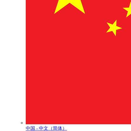
中国 - 中⽂（简体）