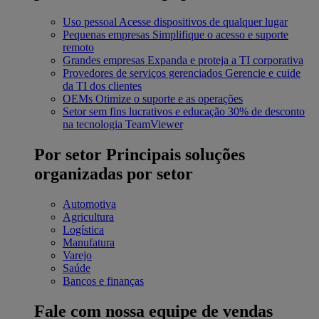
Uso pessoal
Acesse dispositivos de qualquer lugar
Pequenas empresas
Simplifique o acesso e suporte
remoto
Grandes empresas
Expanda e proteja a TI corporativa
Provedores de serviços gerenciados
Gerencie e cuide
da TI dos clientes
OEMs
Otimize o suporte e as operações
Setor sem fins lucrativos e educação
30% de desconto
na tecnologia TeamViewer
Por setor
Principais soluções
organizadas por setor
Automotiva
Agricultura
Logística
Manufatura
Varejo
Saúde
Bancos e finanças
Fale com nossa equipe de vendas