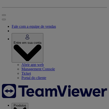
Fale com a equipe de vendas
Entre em sua conta
Abrir app web
Management Console
Ticket
Portal do cliente
Produtos