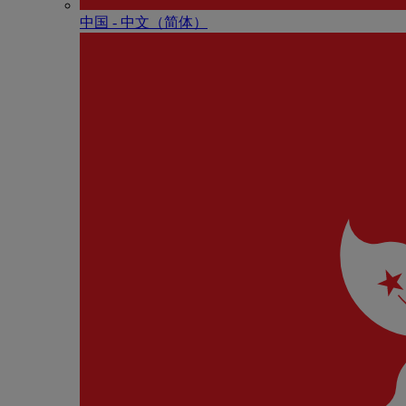
中国 - 中⽂（简体）