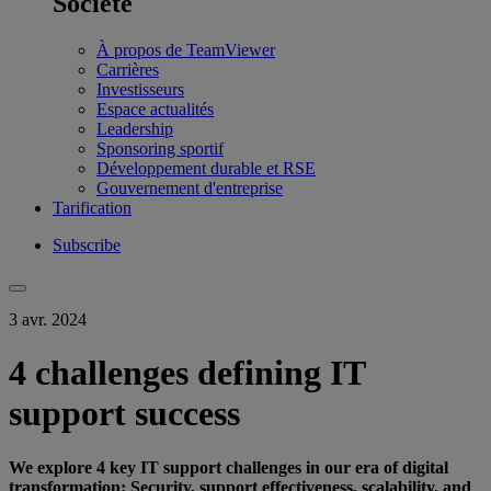
Société
À propos de TeamViewer
Carrières
Investisseurs
Espace actualités
Leadership
Sponsoring sportif
Développement durable et RSE
Gouvernement d'entreprise
Tarification
Subscribe
3 avr. 2024
4 challenges defining IT
support success
We explore 4 key IT support challenges in our era of digital
transformation: Security, support effectiveness, scalability, and