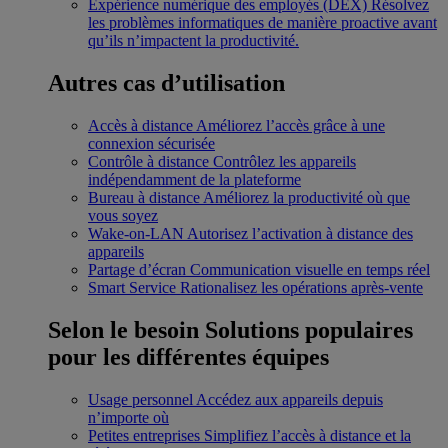
Expérience numérique des employés (DEX)
Résolvez
les problèmes informatiques de manière proactive avant
qu’ils n’impactent la productivité.
Autres cas d’utilisation
Accès à distance
Améliorez l’accès grâce à une
connexion sécurisée
Contrôle à distance
Contrôlez les appareils
indépendamment de la plateforme
Bureau à distance
Améliorez la productivité où que
vous soyez
Wake-on-LAN
Autorisez l’activation à distance des
appareils
Partage d’écran
Communication visuelle en temps réel
Smart Service
Rationalisez les opérations après-vente
Selon le besoin
Solutions populaires
pour les différentes équipes
Usage personnel
Accédez aux appareils depuis
n’importe où
Petites entreprises
Simplifiez l’accès à distance et la