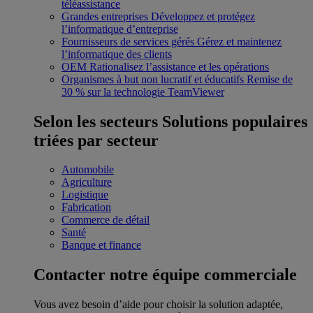
téléassistance
Grandes entreprises
Développez et protégez
l’informatique d’entreprise
Fournisseurs de services gérés
Gérez et maintenez
l’informatique des clients
OEM
Rationalisez l’assistance et les opérations
Organismes à but non lucratif et éducatifs
Remise de
30 % sur la technologie TeamViewer
Selon les secteurs
Solutions populaires
triées par secteur
Automobile
Agriculture
Logistique
Fabrication
Commerce de détail
Santé
Banque et finance
Contacter notre équipe commerciale
Vous avez besoin d’aide pour choisir la solution adaptée,