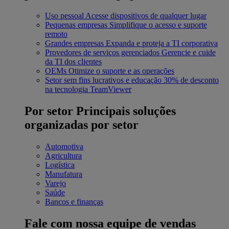
Uso pessoal
Acesse dispositivos de qualquer lugar
Pequenas empresas
Simplifique o acesso e suporte
remoto
Grandes empresas
Expanda e proteja a TI corporativa
Provedores de serviços gerenciados
Gerencie e cuide
da TI dos clientes
OEMs
Otimize o suporte e as operações
Setor sem fins lucrativos e educação
30% de desconto
na tecnologia TeamViewer
Por setor
Principais soluções
organizadas por setor
Automotiva
Agricultura
Logística
Manufatura
Varejo
Saúde
Bancos e finanças
Fale com nossa equipe de vendas