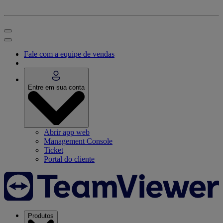
Fale com a equipe de vendas
Entre em sua conta
Abrir app web
Management Console
Ticket
Portal do cliente
Produtos