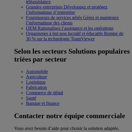
téléassistance
Grandes entreprises
Développez et protégez
l’informatique d’entreprise
Fournisseurs de services gérés
Gérez et maintenez
l’informatique des clients
OEM
Rationalisez l’assistance et les opérations
Organismes à but non lucratif et éducatifs
Remise de
30 % sur la technologie TeamViewer
Selon les secteurs
Solutions populaires
triées par secteur
Automobile
Agriculture
Logistique
Fabrication
Commerce de détail
Santé
Banque et finance
Contacter notre équipe commerciale
Vous avez besoin d’aide pour choisir la solution adaptée,