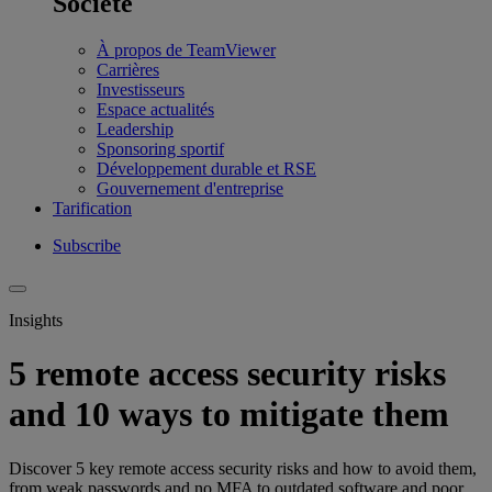
Société
À propos de TeamViewer
Carrières
Investisseurs
Espace actualités
Leadership
Sponsoring sportif
Développement durable et RSE
Gouvernement d'entreprise
Tarification
Subscribe
Insights
5 remote access security risks
and 10 ways to mitigate them
Discover 5 key remote access security risks and how to avoid them,
from weak passwords and no MFA to outdated software and poor