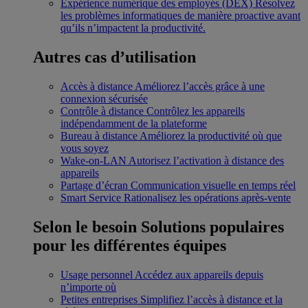
Expérience numérique des employés (DEX)
Résolvez
les problèmes informatiques de manière proactive avant
qu’ils n’impactent la productivité.
Autres cas d’utilisation
Accès à distance
Améliorez l’accès grâce à une
connexion sécurisée
Contrôle à distance
Contrôlez les appareils
indépendamment de la plateforme
Bureau à distance
Améliorez la productivité où que
vous soyez
Wake-on-LAN
Autorisez l’activation à distance des
appareils
Partage d’écran
Communication visuelle en temps réel
Smart Service
Rationalisez les opérations après-vente
Selon le besoin
Solutions populaires
pour les différentes équipes
Usage personnel
Accédez aux appareils depuis
n’importe où
Petites entreprises
Simplifiez l’accès à distance et la