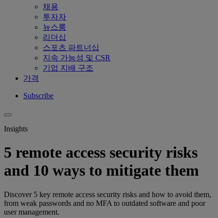
채용
투자자
뉴스룸
리더십
스포츠 파트너십
지속 가능성 및 CSR
기업 지배 구조
가격
Subscribe
Insights
5 remote access security risks
and 10 ways to mitigate them
Discover 5 key remote access security risks and how to avoid them,
from weak passwords and no MFA to outdated software and poor
user management.