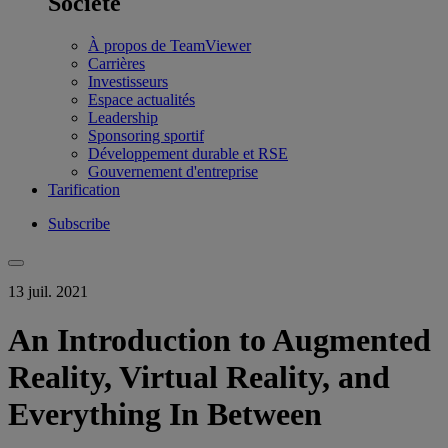
Société
À propos de TeamViewer
Carrières
Investisseurs
Espace actualités
Leadership
Sponsoring sportif
Développement durable et RSE
Gouvernement d'entreprise
Tarification
Subscribe
13 juil. 2021
An Introduction to Augmented
Reality, Virtual Reality, and
Everything In Between