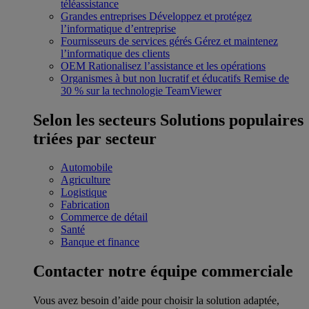
téléassistance
Grandes entreprises
Développez et protégez
l’informatique d’entreprise
Fournisseurs de services gérés
Gérez et maintenez
l’informatique des clients
OEM
Rationalisez l’assistance et les opérations
Organismes à but non lucratif et éducatifs
Remise de
30 % sur la technologie TeamViewer
Selon les secteurs
Solutions populaires
triées par secteur
Automobile
Agriculture
Logistique
Fabrication
Commerce de détail
Santé
Banque et finance
Contacter notre équipe commerciale
Vous avez besoin d’aide pour choisir la solution adaptée,