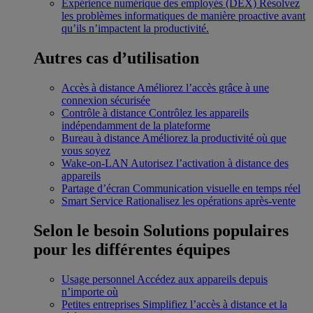
Expérience numérique des employés (DEX)
Résolvez
les problèmes informatiques de manière proactive avant
qu’ils n’impactent la productivité.
Autres cas d’utilisation
Accès à distance
Améliorez l’accès grâce à une
connexion sécurisée
Contrôle à distance
Contrôlez les appareils
indépendamment de la plateforme
Bureau à distance
Améliorez la productivité où que
vous soyez
Wake-on-LAN
Autorisez l’activation à distance des
appareils
Partage d’écran
Communication visuelle en temps réel
Smart Service
Rationalisez les opérations après-vente
Selon le besoin
Solutions populaires
pour les différentes équipes
Usage personnel
Accédez aux appareils depuis
n’importe où
Petites entreprises
Simplifiez l’accès à distance et la