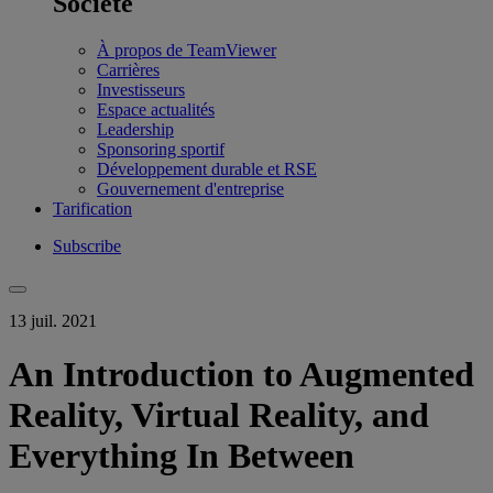
Société
À propos de TeamViewer
Carrières
Investisseurs
Espace actualités
Leadership
Sponsoring sportif
Développement durable et RSE
Gouvernement d'entreprise
Tarification
Subscribe
13 juil. 2021
An Introduction to Augmented
Reality, Virtual Reality, and
Everything In Between