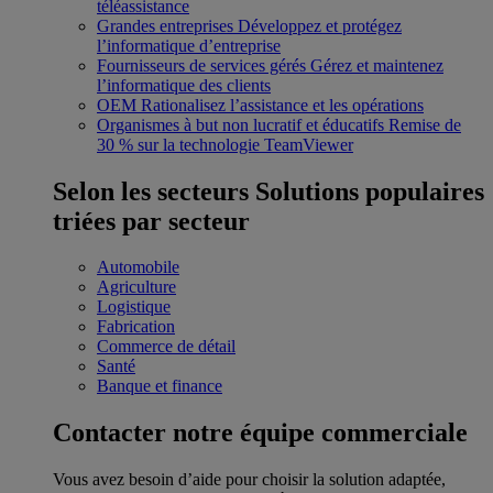
téléassistance
Grandes entreprises
Développez et protégez
l’informatique d’entreprise
Fournisseurs de services gérés
Gérez et maintenez
l’informatique des clients
OEM
Rationalisez l’assistance et les opérations
Organismes à but non lucratif et éducatifs
Remise de
30 % sur la technologie TeamViewer
Selon les secteurs
Solutions populaires
triées par secteur
Automobile
Agriculture
Logistique
Fabrication
Commerce de détail
Santé
Banque et finance
Contacter notre équipe commerciale
Vous avez besoin d’aide pour choisir la solution adaptée,