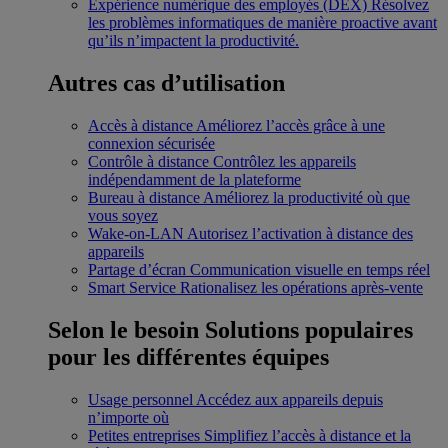
Expérience numérique des employés (DEX)
Résolvez
les problèmes informatiques de manière proactive avant
qu’ils n’impactent la productivité.
Autres cas d’utilisation
Accès à distance
Améliorez l’accès grâce à une
connexion sécurisée
Contrôle à distance
Contrôlez les appareils
indépendamment de la plateforme
Bureau à distance
Améliorez la productivité où que
vous soyez
Wake-on-LAN
Autorisez l’activation à distance des
appareils
Partage d’écran
Communication visuelle en temps réel
Smart Service
Rationalisez les opérations après-vente
Selon le besoin
Solutions populaires
pour les différentes équipes
Usage personnel
Accédez aux appareils depuis
n’importe où
Petites entreprises
Simplifiez l’accès à distance et la