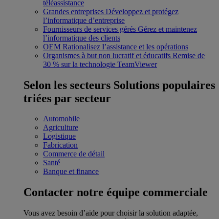
téléassistance
Grandes entreprises
Développez et protégez
l’informatique d’entreprise
Fournisseurs de services gérés
Gérez et maintenez
l’informatique des clients
OEM
Rationalisez l’assistance et les opérations
Organismes à but non lucratif et éducatifs
Remise de
30 % sur la technologie TeamViewer
Selon les secteurs
Solutions populaires
triées par secteur
Automobile
Agriculture
Logistique
Fabrication
Commerce de détail
Santé
Banque et finance
Contacter notre équipe commerciale
Vous avez besoin d’aide pour choisir la solution adaptée,