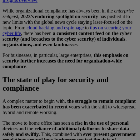
Insights overview
While organizational compliance has always been in the
enterprise
zeitgeist
,
2023’s enduring spotlight on security
has pushed it to
new limits with the global news cycle staying laser-focused on the
topic. From
cloud hacking and espionage
to
tips on securing your
cyber life
, there has been
a consistent content feed on the cyber
security (and breaches to the cyber security) of individuals,
organizations, and even landmasses
.
For businesses, in particular, large enterprises,
this emphasis on
security further increases the need for organization-wide
compliance
.
The state of play for security and
compliance
A complex matter to begin with,
the struggle to remain compliant
has been exacerbated in recent years
with the shift to widespread
hybrid and remote working.
The move to home office has seen
a rise in the use of personal
devices
and the
reliance of additional platforms to share data
safely and swiftly
. This, combined with
ever-present government
regulations around how businesses protect the data of