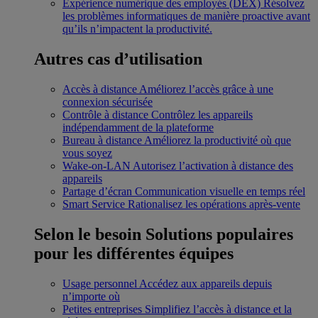
Expérience numérique des employés (DEX)
Résolvez
les problèmes informatiques de manière proactive avant
qu’ils n’impactent la productivité.
Autres cas d’utilisation
Accès à distance
Améliorez l’accès grâce à une
connexion sécurisée
Contrôle à distance
Contrôlez les appareils
indépendamment de la plateforme
Bureau à distance
Améliorez la productivité où que
vous soyez
Wake-on-LAN
Autorisez l’activation à distance des
appareils
Partage d’écran
Communication visuelle en temps réel
Smart Service
Rationalisez les opérations après-vente
Selon le besoin
Solutions populaires
pour les différentes équipes
Usage personnel
Accédez aux appareils depuis
n’importe où
Petites entreprises
Simplifiez l’accès à distance et la