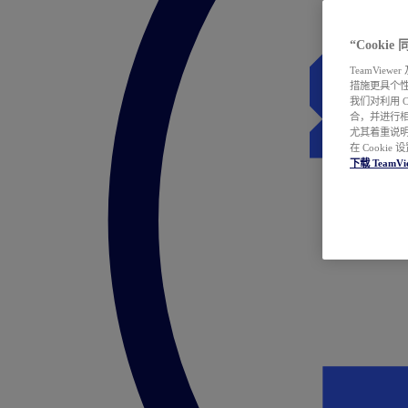
“Cooki
TeamVie
措施更具个
我们对利用 
合，并进行
尤其着重说明
在 Cookie
下载 TeamVi