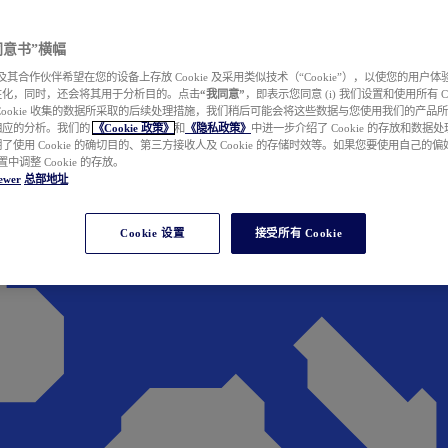
e 同意书”横幅
wer 及其合作伙伴希望在您的设备上存放 Cookie 及采用类似技术（“Cookie”），以使您的用
性化，同时，还会将其用于分析目的。点击
“我同意”
，即表示您同意 (i) 我们设置和使用所有 Cook
Cookie 收集的数据所采取的后续处理措施，我们稍后可能会将这些数据与您使用我们的产品
相应的分析。我们的
《Cookie 政策》
和
《隐私政策》
中进一步介绍了 Cookie 的存放和数据
了使用 Cookie 的确切目的、第三方接收人及 Cookie 的存储时效等。如果您要使用自己的
 设置中调整 Cookie 的存放。
ewer
总部地址
Cookie 设置
接受所有 Cookie