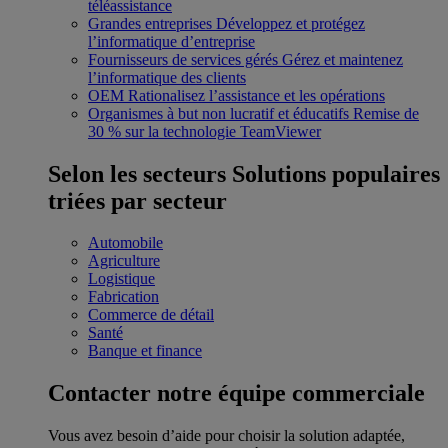
téléassistance
Grandes entreprises
Développez et protégez
l’informatique d’entreprise
Fournisseurs de services gérés
Gérez et maintenez
l’informatique des clients
OEM
Rationalisez l’assistance et les opérations
Organismes à but non lucratif et éducatifs
Remise de
30 % sur la technologie TeamViewer
Selon les secteurs
Solutions populaires
triées par secteur
Automobile
Agriculture
Logistique
Fabrication
Commerce de détail
Santé
Banque et finance
Contacter notre équipe commerciale
Vous avez besoin d’aide pour choisir la solution adaptée,