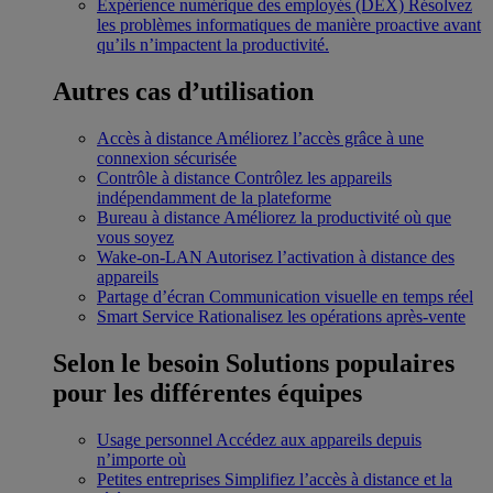
Expérience numérique des employés (DEX)
Résolvez
les problèmes informatiques de manière proactive avant
qu’ils n’impactent la productivité.
Autres cas d’utilisation
Accès à distance
Améliorez l’accès grâce à une
connexion sécurisée
Contrôle à distance
Contrôlez les appareils
indépendamment de la plateforme
Bureau à distance
Améliorez la productivité où que
vous soyez
Wake-on-LAN
Autorisez l’activation à distance des
appareils
Partage d’écran
Communication visuelle en temps réel
Smart Service
Rationalisez les opérations après-vente
Selon le besoin
Solutions populaires
pour les différentes équipes
Usage personnel
Accédez aux appareils depuis
n’importe où
Petites entreprises
Simplifiez l’accès à distance et la