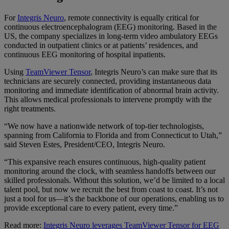
For
Integris Neuro
, remote connectivity is equally critical for
continuous electroencephalogram (EEG) monitoring. Based in the
US, the company specializes in long-term video ambulatory EEGs
conducted in outpatient clinics or at patients’ residences, and
continuous EEG monitoring of hospital inpatients.
Using
TeamViewer Tensor
, Integris Neuro’s can make sure that its
technicians are securely connected, providing instantaneous data
monitoring and immediate identification of abnormal brain activity.
This allows medical professionals to intervene promptly with the
right treatments.
“We now have a nationwide network of top-tier technologists,
spanning from California to Florida and from Connecticut to Utah,”
said Steven Estes, President/CEO, Integris Neuro.
“This expansive reach ensures continuous, high-quality patient
monitoring around the clock, with seamless handoffs between our
skilled professionals. Without this solution, we’d be limited to a local
talent pool, but now we recruit the best from coast to coast. It’s not
just a tool for us—it’s the backbone of our operations, enabling us to
provide exceptional care to every patient, every time.”
Read more:
Integris Neuro leverages TeamViewer Tensor for EEG