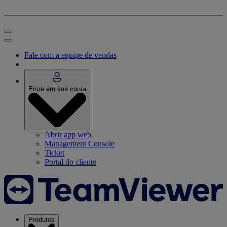
Fale com a equipe de vendas
Entre em sua conta
Abrir app web
Management Console
Ticket
Portal do cliente
Produtos