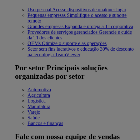
Uso pessoal
Acesse dispositivos de qualquer lugar
Pequenas empresas
Simplifique o acesso e suporte
remoto
Grandes empresas
Expanda e proteja a TI corporativa
Provedores de serviços gerenciados
Gerencie e cuide
da TI dos clientes
OEMs
Otimize o suporte e as operações
Setor sem fins lucrativos e educação
30% de desconto
na tecnologia TeamViewer
Por setor
Principais soluções
organizadas por setor
Automotiva
Agricultura
Logística
Manufatura
Varejo
Saúde
Bancos e finanças
Fale com nossa equipe de vendas