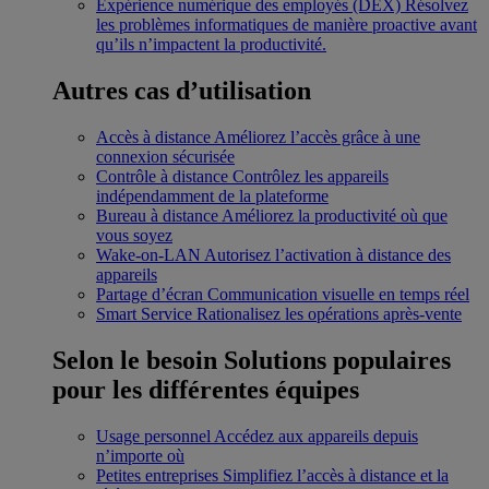
Expérience numérique des employés (DEX)
Résolvez
les problèmes informatiques de manière proactive avant
qu’ils n’impactent la productivité.
Autres cas d’utilisation
Accès à distance
Améliorez l’accès grâce à une
connexion sécurisée
Contrôle à distance
Contrôlez les appareils
indépendamment de la plateforme
Bureau à distance
Améliorez la productivité où que
vous soyez
Wake-on-LAN
Autorisez l’activation à distance des
appareils
Partage d’écran
Communication visuelle en temps réel
Smart Service
Rationalisez les opérations après-vente
Selon le besoin
Solutions populaires
pour les différentes équipes
Usage personnel
Accédez aux appareils depuis
n’importe où
Petites entreprises
Simplifiez l’accès à distance et la