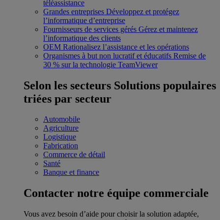
téléassistance
Grandes entreprises
Développez et protégez
l’informatique d’entreprise
Fournisseurs de services gérés
Gérez et maintenez
l’informatique des clients
OEM
Rationalisez l’assistance et les opérations
Organismes à but non lucratif et éducatifs
Remise de
30 % sur la technologie TeamViewer
Selon les secteurs
Solutions populaires
triées par secteur
Automobile
Agriculture
Logistique
Fabrication
Commerce de détail
Santé
Banque et finance
Contacter notre équipe commerciale
Vous avez besoin d’aide pour choisir la solution adaptée,