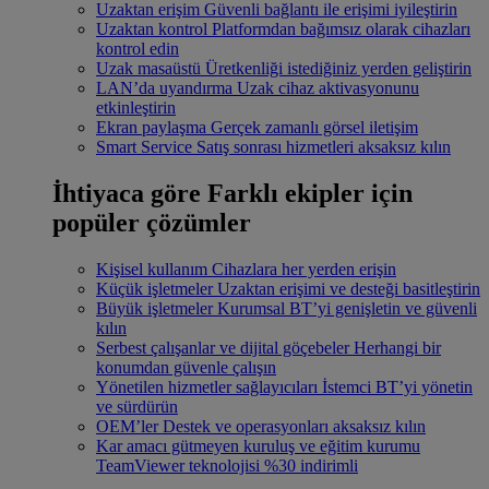
Uzaktan erişim
Güvenli bağlantı ile erişimi iyileştirin
Uzaktan kontrol
Platformdan bağımsız olarak cihazları
kontrol edin
Uzak masaüstü
Üretkenliği istediğiniz yerden geliştirin
LAN’da uyandırma
Uzak cihaz aktivasyonunu
etkinleştirin
Ekran paylaşma
Gerçek zamanlı görsel iletişim
Smart Service
Satış sonrası hizmetleri aksaksız kılın
İhtiyaca göre
Farklı ekipler için
popüler çözümler
Kişisel kullanım
Cihazlara her yerden erişin
Küçük işletmeler
Uzaktan erişimi ve desteği basitleştirin
Büyük işletmeler
Kurumsal BT’yi genişletin ve güvenli
kılın
Serbest çalışanlar ve dijital göçebeler
Herhangi bir
konumdan güvenle çalışın
Yönetilen hizmetler sağlayıcıları
İstemci BT’yi yönetin
ve sürdürün
OEM’ler
Destek ve operasyonları aksaksız kılın
Kar amacı gütmeyen kuruluş ve eğitim kurumu
TeamViewer teknolojisi %30 indirimli