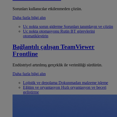
Sorunları kullanıcılar etkilenmeden çözün.
Daha fazla bilgi alın
Uç nokta sorun giderme
Sorunları tanımlayın ve çözün
Uç nokta otomasyonu
Rutin BT görevlerini
otomatikleştirin
Bağlantılı çalışan
TeamViewer
Frontline
Endüstriyel artırılmış gerçeklik ile verimliliği sürdürün.
Daha fazla bilgi alın
Lojistik ve depolama
Dokunmadan malzeme işleme
Eğitim ve oryantasyon
Hızlı oryantasyon ve beceri
geliştirme