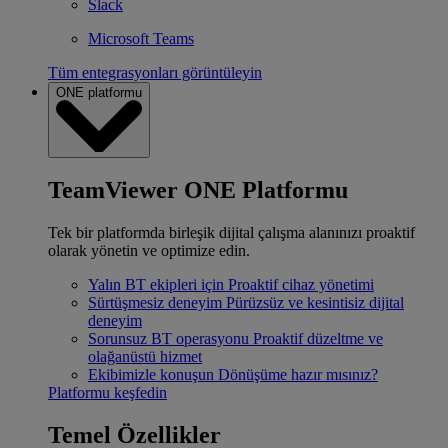
Slack
Microsoft Teams
Tüm entegrasyonları görüntüleyin
ONE platformu
TeamViewer ONE Platformu
Tek bir platformda birleşik dijital çalışma alanınızı proaktif
olarak yönetin ve optimize edin.
Yalın BT ekipleri için
Proaktif cihaz yönetimi
Sürtüşmesiz deneyim
Pürüzsüz ve kesintisiz dijital
deneyim
Sorunsuz BT operasyonu
Proaktif düzeltme ve
olağanüstü hizmet
Ekibimizle konuşun
Dönüşüme hazır mısınız?
Platformu keşfedin
Temel Özellikler