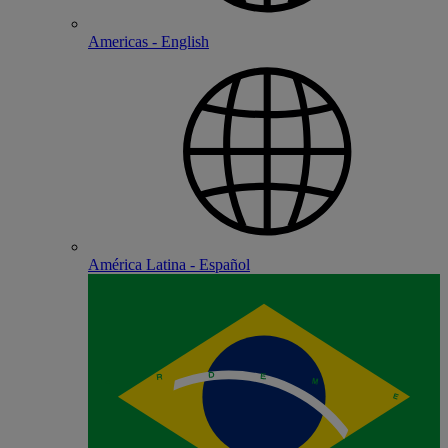
Americas - English
América Latina - Español