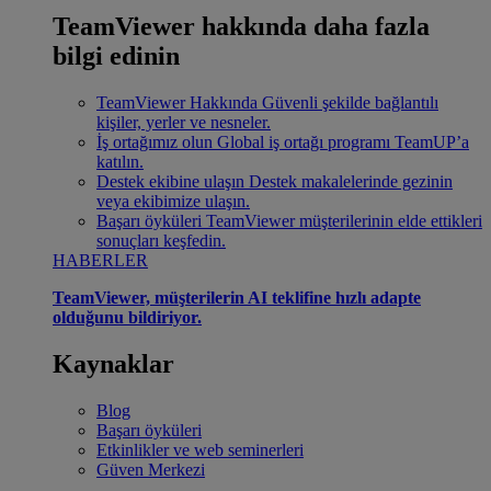
TeamViewer hakkında daha fazla
bilgi edinin
TeamViewer Hakkında
Güvenli şekilde bağlantılı
kişiler, yerler ve nesneler.
İş ortağımız olun
Global iş ortağı programı TeamUP’a
katılın.
Destek ekibine ulaşın
Destek makalelerinde gezinin
veya ekibimize ulaşın.
Başarı öyküleri
TeamViewer müşterilerinin elde ettikleri
sonuçları keşfedin.
HABERLER
TeamViewer, müşterilerin AI teklifine hızlı adapte
olduğunu bildiriyor.
Kaynaklar
Blog
Başarı öyküleri
Etkinlikler ve web seminerleri
Güven Merkezi