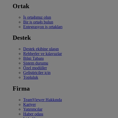
Ortak
İş ortağımız olun
Bir iş ortağı bulun
Entegrasyon iş ortakları
Destek
Destek ekibine ulaşın
Rehberler ve kılavuzlar
Bilgi Tabanı
Sistem durumu
Özel modüller
Geliştiriciler için
Topluluk
Firma
TeamViewer Hakkında
Kariyer
Yatırımcılar
Haber odası