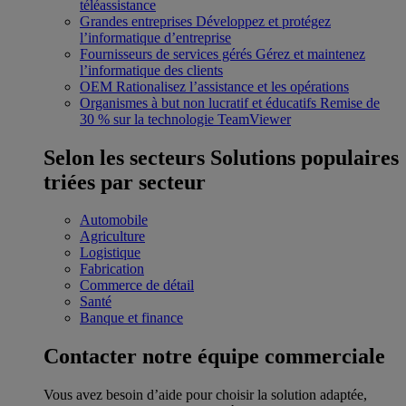
téléassistance
Grandes entreprises
Développez et protégez
l’informatique d’entreprise
Fournisseurs de services gérés
Gérez et maintenez
l’informatique des clients
OEM
Rationalisez l’assistance et les opérations
Organismes à but non lucratif et éducatifs
Remise de
30 % sur la technologie TeamViewer
Selon les secteurs
Solutions populaires
triées par secteur
Automobile
Agriculture
Logistique
Fabrication
Commerce de détail
Santé
Banque et finance
Contacter notre équipe commerciale
Vous avez besoin d’aide pour choisir la solution adaptée,