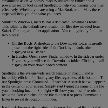
streamlined as on Windows. macOS utilizes the Finder and a
powerful search tool called Spotlight to help you manage your files
effectively. Whether you are using a MacBook or an iMac, these
steps will help you find what you need.
Similar to Windows, macOS has a dedicated Downloads folder.
This folder is the default save location for files downloaded from
Safari, Chrome, and other applications. You can typically find it in
two places:
On the Dock
: A shortcut to the Downloads folder is usually
present on the right side of the Dock by default, often
displayed as a "stack."
In Finder
: Open a new Finder window. In the sidebar under
Favorites, you will see the Downloads folder. Clicking it will
display all your downloaded content.
Spotlight is the system-wide search feature on macOS and is
incredibly efficient for finding any file, regardless of its location. To
use Spotlight, press Command + Spacebar. A search bar will appear
in the center of your screen. Simply start typing the name of the file
you're looking for, and Spotlight will show you a list of results in
real-time. You can click on the file to open it or press Command +
Enter to reveal its location in Finder.
Each web browser also maintains its own download list. In Safari,