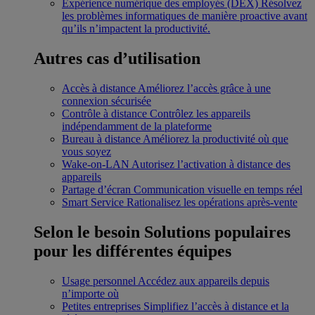
Expérience numérique des employés (DEX)
Résolvez
les problèmes informatiques de manière proactive avant
qu’ils n’impactent la productivité.
Autres cas d’utilisation
Accès à distance
Améliorez l’accès grâce à une
connexion sécurisée
Contrôle à distance
Contrôlez les appareils
indépendamment de la plateforme
Bureau à distance
Améliorez la productivité où que
vous soyez
Wake-on-LAN
Autorisez l’activation à distance des
appareils
Partage d’écran
Communication visuelle en temps réel
Smart Service
Rationalisez les opérations après-vente
Selon le besoin
Solutions populaires
pour les différentes équipes
Usage personnel
Accédez aux appareils depuis
n’importe où
Petites entreprises
Simplifiez l’accès à distance et la