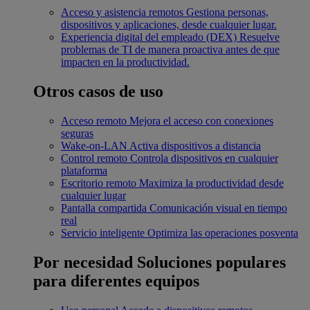
Acceso y asistencia remotos
Gestiona personas,
dispositivos y aplicaciones, desde cualquier lugar.
Experiencia digital del empleado (DEX)
Resuelve
problemas de TI de manera proactiva antes de que
impacten en la productividad.
Otros casos de uso
Acceso remoto
Mejora el acceso con conexiones
seguras
Wake-on-LAN
Activa dispositivos a distancia
Control remoto
Controla dispositivos en cualquier
plataforma
Escritorio remoto
Maximiza la productividad desde
cualquier lugar
Pantalla compartida
Comunicación visual en tiempo
real
Servicio inteligente
Optimiza las operaciones posventa
Por necesidad
Soluciones populares
para diferentes equipos