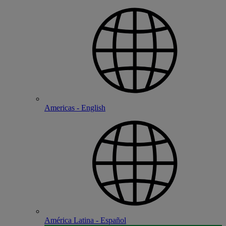
Americas - English
América Latina - Español