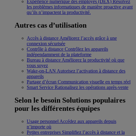
Expérience numérique des employés (DEX)
Résolvez
les problèmes informatiques de manière proactive avant
qu’ils n’impactent la productivité.
Autres cas d’utilisation
Accès à distance
Améliorez l’accès grâce à une
connexion sécurisée
Contrôle à distance
Contrôlez les appareils
indépendamment de la plateforme
Bureau à distance
Améliorez la productivité où que
vous soyez
Wake-on-LAN
Autorisez l’activation à distance des
appareils
Partage d’écran
Communication visuelle en temps réel
Smart Service
Rationalisez les opérations après-vente
Selon le besoin
Solutions populaires
pour les différentes équipes
Usage personnel
Accédez aux appareils depuis
n’importe où
Petites entreprises
Simplifiez l’accès à distance et la