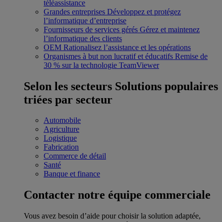
téléassistance
Grandes entreprises
Développez et protégez
l’informatique d’entreprise
Fournisseurs de services gérés
Gérez et maintenez
l’informatique des clients
OEM
Rationalisez l’assistance et les opérations
Organismes à but non lucratif et éducatifs
Remise de
30 % sur la technologie TeamViewer
Selon les secteurs
Solutions populaires
triées par secteur
Automobile
Agriculture
Logistique
Fabrication
Commerce de détail
Santé
Banque et finance
Contacter notre équipe commerciale
Vous avez besoin d’aide pour choisir la solution adaptée,