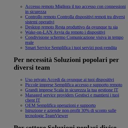
Accesso remoto
Migliora il tuo accesso con connessioni
in sicurezza
Controllo remoto
Controlla dispositivi remoti tra diversi
sistemi operativi
Desktop remoto
Resta produttivo da ovunque tu sia
Wake-on-LAN
Avvia da remoto i dispositivi
Condivisione schermo
Comunicazione visiva in tempo
reale
Smart Service
Semplifica i tuoi servizi post-vendita
Per necessità
Soluzioni popolari per
diversi team
Uso privato
Accedi da ovunque ai tuoi dispositivi
Piccole imprese
Semplifica accesso e supporto remoto
Grandi imprese
Scala in sicurezza la tua gestione IT
Managed service providers
Gestisci e mantieni i tuoi
client IT
OEM
Semplifica operazioni e supporto
Istruzione e aziende non-profit
30% di sconto sulle
tecnologie TeamViewer
Per settore
Soluzioni poplari divise