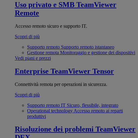
Uso privato e SMB
TeamViewer
Remote
Accesso remoto sicuro e supporto IT.
Scopri di più
Supporto remoto
Supporto remoto istantaneo
Gestione remota
Monitoraggio e gestione dei dispositivi
Vedi piani e prezzi
Enterprise
TeamViewer Tensor
Connettività remota per operazioni in sicurezza.
Scopri di più
Supporto remoto IT
Sicuro, flessibile, integrato
Operational technology
Accesso remoto ai reparti
produttivi
Risoluzione dei problemi
TeamViewer
DEX