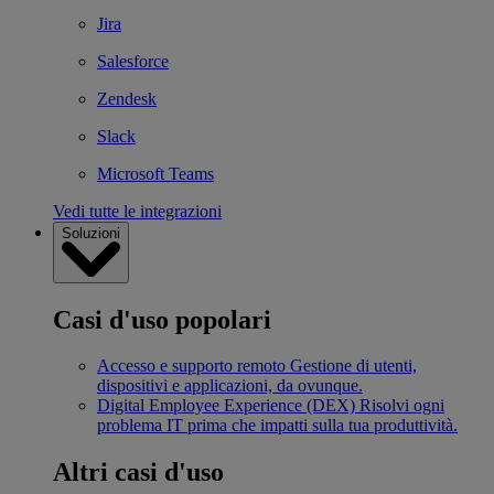
Jira
Salesforce
Zendesk
Slack
Microsoft Teams
Vedi tutte le integrazioni
Soluzioni
Casi d'uso popolari
Accesso e supporto remoto
Gestione di utenti,
dispositivi e applicazioni, da ovunque.
Digital Employee Experience (DEX)
Risolvi ogni
problema IT prima che impatti sulla tua produttività.
Altri casi d'uso