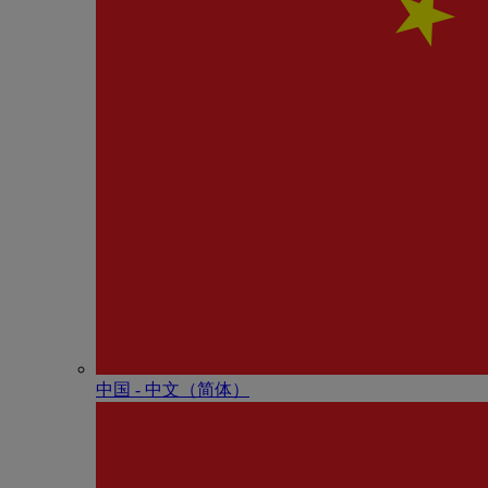
中国 - 中⽂（简体）