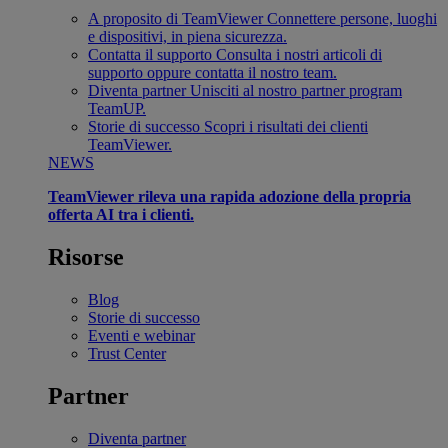
A proposito di TeamViewer
Connettere persone, luoghi
e dispositivi, in piena sicurezza.
Contatta il supporto
Consulta i nostri articoli di
supporto oppure contatta il nostro team.
Diventa partner
Unisciti al nostro partner program
TeamUP.
Storie di successo
Scopri i risultati dei clienti
TeamViewer.
NEWS
TeamViewer rileva una rapida adozione della propria
offerta AI tra i clienti.
Risorse
Blog
Storie di successo
Eventi e webinar
Trust Center
Partner
Diventa partner