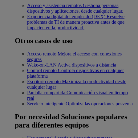
Acceso y asistencia remotos
Gestiona personas,
dispositivos y aplicaciones, desde cualquier lugar.
Experiencia digital del empleado (DEX)
Resuelve
problemas de TI de manera proactiva antes de que
impacten en la productividad.
Otros casos de uso
Acceso remoto
Mejora el acceso con conexiones
seguras
Wake-on-LAN
Activa dispositivos a distancia
Control remoto
Controla dispositivos en cualquier
plataforma
Escritorio remoto
Maximiza la productividad desde
cualquier lugar
Pantalla compartida
Comunicación visual en tiempo
real
Servicio inteligente
Optimiza las operaciones posventa
Por necesidad
Soluciones populares
para diferentes equipos