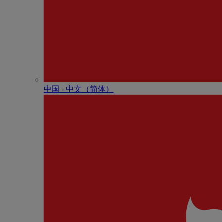
中国 - 中⽂（简体）