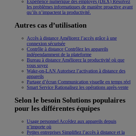
Expérience numérique des employés (DEX)
Résolvez
les problèmes informatiques de manière proactive avant
qu’ils n’impactent la productivité.
Autres cas d’utilisation
Accès à distance
Améliorez l’accès grâce à une
connexion sécurisée
Contrôle à distance
Contrôlez les appareils
indépendamment de la plateforme
Bureau à distance
Améliorez la productivité où que
vous soyez
Wake-on-LAN
Autorisez l’activation à distance des
appareils
Partage d’écran
Communication visuelle en temps réel
Smart Service
Rationalisez les opérations après-vente
Selon le besoin
Solutions populaires
pour les différentes équipes
Usage personnel
Accédez aux appareils depuis
n’importe où
Petites entreprises
Simplifiez l’accès à distance et la