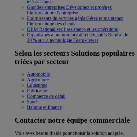
téléassistance
Grandes entreprises
Développez et protégez
l’informatique d’entreprise
Fournisseurs de services gérés
Gérez et maintenez
l’informatique des clients
OEM
Rationalisez l’assistance et les opérations
Organismes à but non lucratif et éducatifs
Remise de
30 % sur la technologie TeamViewer
Selon les secteurs
Solutions populaires
triées par secteur
Automobile
Agriculture
Logistique
Fabrication
Commerce de détail
Santé
Banque et finance
Contacter notre équipe commerciale
Vous avez besoin d’aide pour choisir la solution adaptée,