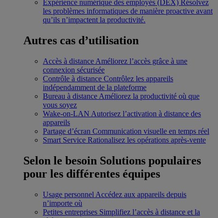
Expérience numérique des employés (DEX)
Résolvez
les problèmes informatiques de manière proactive avant
qu’ils n’impactent la productivité.
Autres cas d’utilisation
Accès à distance
Améliorez l’accès grâce à une
connexion sécurisée
Contrôle à distance
Contrôlez les appareils
indépendamment de la plateforme
Bureau à distance
Améliorez la productivité où que
vous soyez
Wake-on-LAN
Autorisez l’activation à distance des
appareils
Partage d’écran
Communication visuelle en temps réel
Smart Service
Rationalisez les opérations après-vente
Selon le besoin
Solutions populaires
pour les différentes équipes
Usage personnel
Accédez aux appareils depuis
n’importe où
Petites entreprises
Simplifiez l’accès à distance et la