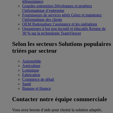
téléassistance
Grandes entreprises
Développez et protégez
l’informatique d’entreprise
Fournisseurs de services gérés
Gérez et maintenez
l’informatique des clients
OEM
Rationalisez l’assistance et les opérations
Organismes à but non lucratif et éducatifs
Remise de
30 % sur la technologie TeamViewer
Selon les secteurs
Solutions populaires
triées par secteur
Automobile
Agriculture
Logistique
Fabrication
Commerce de détail
Santé
Banque et finance
Contacter notre équipe commerciale
Vous avez besoin d’aide pour choisir la solution adaptée,