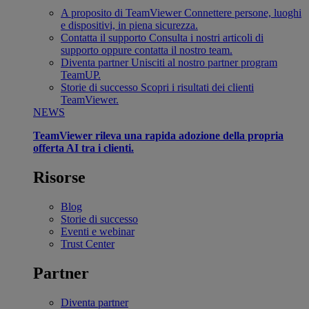
A proposito di TeamViewer
Connettere persone, luoghi
e dispositivi, in piena sicurezza.
Contatta il supporto
Consulta i nostri articoli di
supporto oppure contatta il nostro team.
Diventa partner
Unisciti al nostro partner program
TeamUP.
Storie di successo
Scopri i risultati dei clienti
TeamViewer.
NEWS
TeamViewer rileva una rapida adozione della propria
offerta AI tra i clienti.
Risorse
Blog
Storie di successo
Eventi e webinar
Trust Center
Partner
Diventa partner