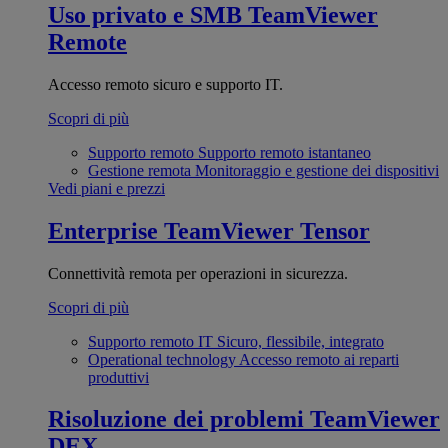
Uso privato e SMB
TeamViewer
Remote
Accesso remoto sicuro e supporto IT.
Scopri di più
Supporto remoto
Supporto remoto istantaneo
Gestione remota
Monitoraggio e gestione dei dispositivi
Vedi piani e prezzi
Enterprise
TeamViewer Tensor
Connettività remota per operazioni in sicurezza.
Scopri di più
Supporto remoto IT
Sicuro, flessibile, integrato
Operational technology
Accesso remoto ai reparti
produttivi
Risoluzione dei problemi
TeamViewer
DEX