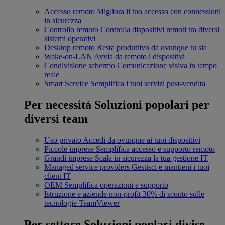
Accesso remoto
Migliora il tuo accesso con connessioni
in sicurezza
Controllo remoto
Controlla dispositivi remoti tra diversi
sistemi operativi
Desktop remoto
Resta produttivo da ovunque tu sia
Wake-on-LAN
Avvia da remoto i dispositivi
Condivisione schermo
Comunicazione visiva in tempo
reale
Smart Service
Semplifica i tuoi servizi post-vendita
Per necessità
Soluzioni popolari per
diversi team
Uso privato
Accedi da ovunque ai tuoi dispositivi
Piccole imprese
Semplifica accesso e supporto remoto
Grandi imprese
Scala in sicurezza la tua gestione IT
Managed service providers
Gestisci e mantieni i tuoi
client IT
OEM
Semplifica operazioni e supporto
Istruzione e aziende non-profit
30% di sconto sulle
tecnologie TeamViewer
Per settore
Soluzioni poplari divise