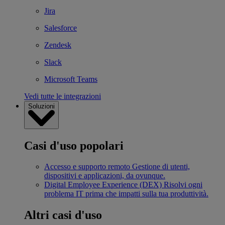
Jira
Salesforce
Zendesk
Slack
Microsoft Teams
Vedi tutte le integrazioni
Soluzioni
Casi d'uso popolari
Accesso e supporto remoto
Gestione di utenti,
dispositivi e applicazioni, da ovunque.
Digital Employee Experience (DEX)
Risolvi ogni
problema IT prima che impatti sulla tua produttività.
Altri casi d'uso