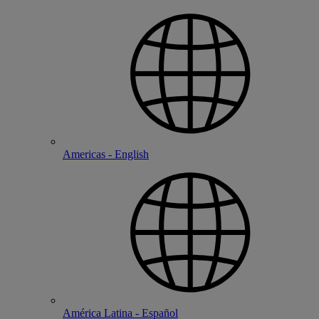
Americas - English
América Latina - Español