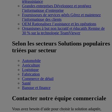
téléassistance
Grandes entreprises
Développez et protégez
l’informatique d’entreprise
Fournisseurs de services gérés
Gérez et maintenez
l’informatique des clients
OEM
Rationalisez l’assistance et les opérations
Organismes à but non lucratif et éducatifs
Remise de
30 % sur la technologie TeamViewer
Selon les secteurs
Solutions populaires
triées par secteur
Automobile
Agriculture
Logistique
Fabrication
Commerce de détail
Santé
Banque et finance
Contacter notre équipe commerciale
Vous avez besoin d’aide pour choisir la solution adaptée,