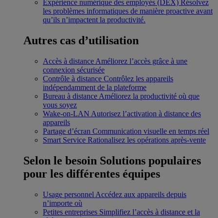
Expérience numérique des employés (DEX)
Résolvez
les problèmes informatiques de manière proactive avant
qu’ils n’impactent la productivité.
Autres cas d’utilisation
Accès à distance
Améliorez l’accès grâce à une
connexion sécurisée
Contrôle à distance
Contrôlez les appareils
indépendamment de la plateforme
Bureau à distance
Améliorez la productivité où que
vous soyez
Wake-on-LAN
Autorisez l’activation à distance des
appareils
Partage d’écran
Communication visuelle en temps réel
Smart Service
Rationalisez les opérations après-vente
Selon le besoin
Solutions populaires
pour les différentes équipes
Usage personnel
Accédez aux appareils depuis
n’importe où
Petites entreprises
Simplifiez l’accès à distance et la