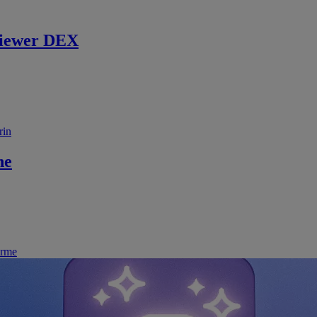
iewer DEX
rin
ne
irme