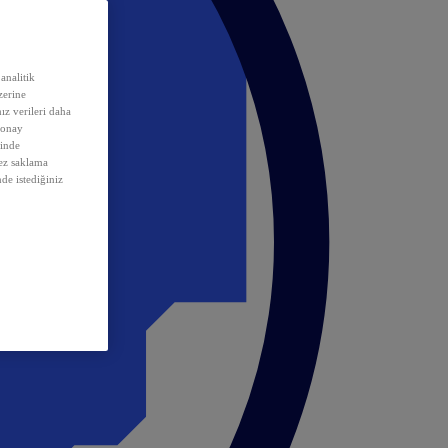
analitik
erine
ız verileri daha
 onay
inde
rez saklama
nde istediğiniz