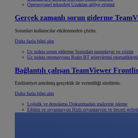
Operasyonel teknoloji
Uzaktan atölye erişimi
Gerçek zamanlı sorun giderme
TeamV
Sorunları kullanıcılar etkilenmeden çözün.
Daha fazla bilgi alın
Uç nokta sorun giderme
Sorunları tanımlayın ve çözün
Uç nokta otomasyonu
Rutin BT görevlerini otomatikleşti
Bağlantılı çalışan
TeamViewer Frontli
Endüstriyel artırılmış gerçeklik ile verimliliği sürdürün.
Daha fazla bilgi alın
Lojistik ve depolama
Dokunmadan malzeme işleme
Eğitim ve oryantasyon
Hızlı oryantasyon ve beceri gelişt