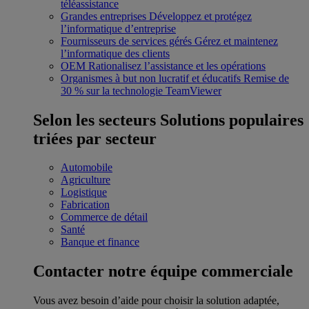
téléassistance
Grandes entreprises
Développez et protégez
l’informatique d’entreprise
Fournisseurs de services gérés
Gérez et maintenez
l’informatique des clients
OEM
Rationalisez l’assistance et les opérations
Organismes à but non lucratif et éducatifs
Remise de
30 % sur la technologie TeamViewer
Selon les secteurs
Solutions populaires
triées par secteur
Automobile
Agriculture
Logistique
Fabrication
Commerce de détail
Santé
Banque et finance
Contacter notre équipe commerciale
Vous avez besoin d’aide pour choisir la solution adaptée,