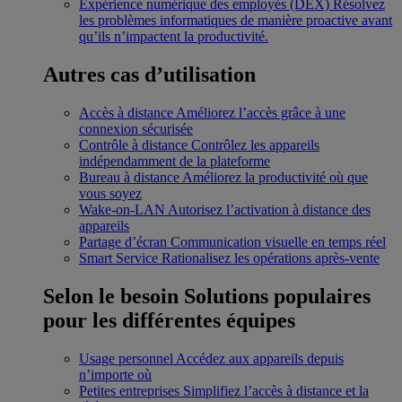
Expérience numérique des employés (DEX)
Résolvez
les problèmes informatiques de manière proactive avant
qu’ils n’impactent la productivité.
Autres cas d’utilisation
Accès à distance
Améliorez l’accès grâce à une
connexion sécurisée
Contrôle à distance
Contrôlez les appareils
indépendamment de la plateforme
Bureau à distance
Améliorez la productivité où que
vous soyez
Wake-on-LAN
Autorisez l’activation à distance des
appareils
Partage d’écran
Communication visuelle en temps réel
Smart Service
Rationalisez les opérations après-vente
Selon le besoin
Solutions populaires
pour les différentes équipes
Usage personnel
Accédez aux appareils depuis
n’importe où
Petites entreprises
Simplifiez l’accès à distance et la