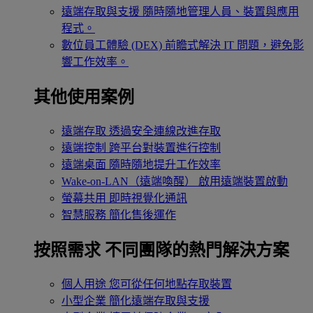
遠端存取與支援
隨時隨地管理人員、裝置與應用
程式。
數位員工體驗 (DEX)
前瞻式解決 IT 問題，避免影
響工作效率。
其他使用案例
遠端存取
透過安全連線改進存取
遠端控制
跨平台對裝置進行控制
遠端桌面
隨時隨地提升工作效率
Wake-on-LAN（遠端喚醒）
啟用遠端裝置啟動
螢幕共用
即時視覺化通訊
智慧服務
簡化售後運作
按照需求
不同團隊的熱門解決方案
個人用途
您可從任何地點存取裝置
小型企業
簡化遠端存取與支援