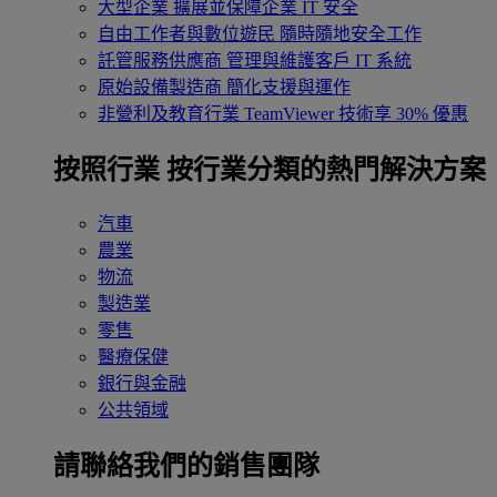
大型企業
擴展並保障企業 IT 安全
自由工作者與數位遊民
隨時隨地安全工作
託管服務供應商
管理與維護客戶 IT 系統
原始設備製造商
簡化支援與運作
非營利及教育行業
TeamViewer 技術享 30% 優惠
按照行業
按行業分類的熱門解決方案
汽車
農業
物流
製造業
零售
醫療保健
銀行與金融
公共領域
請聯絡我們的銷售團隊