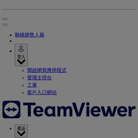
聯絡銷售人員
登入
開啟網頁應用程式
管理主控台
工單
客戶入口網站
產品