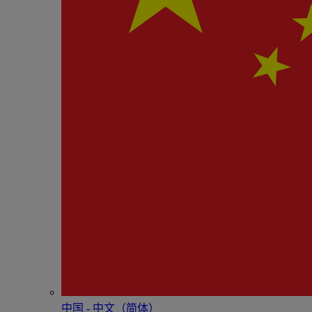
中国 - 中⽂（简体）