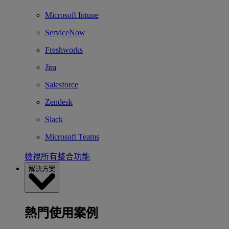
Microsoft Intune
ServiceNow
Freshworks
Jira
Salesforce
Zendesk
Slack
Microsoft Teams
檢視所有整合功能
解決方案
熱門使用案例