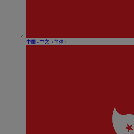
中国 - 中⽂（简体）