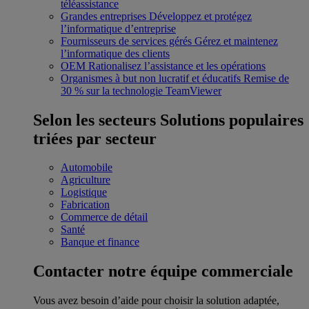
téléassistance
Grandes entreprises
Développez et protégez
l’informatique d’entreprise
Fournisseurs de services gérés
Gérez et maintenez
l’informatique des clients
OEM
Rationalisez l’assistance et les opérations
Organismes à but non lucratif et éducatifs
Remise de
30 % sur la technologie TeamViewer
Selon les secteurs
Solutions populaires
triées par secteur
Automobile
Agriculture
Logistique
Fabrication
Commerce de détail
Santé
Banque et finance
Contacter notre équipe commerciale
Vous avez besoin d’aide pour choisir la solution adaptée,