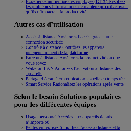
Expérience numérique des employés (DEX)
Résolvez
les problèmes informatiques de manière proactive avant
qu’ils n’impactent la productivité.
Autres cas d’utilisation
Accès à distance
Améliorez l’accès grâce à une
connexion sécurisée
Contrôle à distance
Contrôlez les appareils
indépendamment de la plateforme
Bureau à distance
Améliorez la productivité où que
vous soyez
Wake-on-LAN
Autorisez l’activation à distance des
appareils
Partage d’écran
Communication visuelle en temps réel
Smart Service
Rationalisez les opérations après-vente
Selon le besoin
Solutions populaires
pour les différentes équipes
Usage personnel
Accédez aux appareils depuis
n’importe où
Petites entreprises
Simplifiez l’accès à distance et la